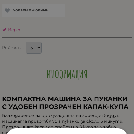
ДОБАВИ В ЛЮБИМИ
Beper
Рейтинг:
ИНФОРМАЦИЯ
КОМПАКТНА МАШИНА ЗА ПУКАНКИ
С УДОБЕН ПРОЗРАЧЕН КАПАК-КУПА
Благодарение на циркулацията на горещия въздух,
машината приготвя 75 г пуканки за около 5 минути.
Прозрачният капак се превръща в купа за удобно
сервиране на пуканки на цялото семейство.