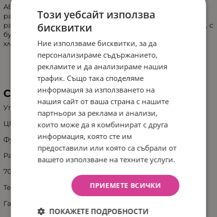
Автоматично въртящата се стоманена лопатка
Този уебсайт използва
разпределя царевицата и олиото (или маслото)
бисквитки
равномерно по време на готвене. Лесна за използване, с
бутон за захранване и стабилни крачета против
Ние използваме бисквитки, за да
хлъзгане. В комплект с мерителна чаша.
персонализираме съдържанието,
рекламите и да анализираме нашия
трафик. Също така споделяме
информация за използването на
СПЕЦИФИКАЦИЯ:
нашия сайт от ваша страна с нашите
Употреба: Домашна
партньори за реклама и анализи,
Цвят: Червен
които може да я комбинират с друга
информация, която сте им
Функции: запазване на топлината
предоставили или която са събрали от
Размери: 20х22х20см
вашето използване на техните услуги.
700 W
ПРИЕМЕТЕ ВСИЧКИ
Тегло: 6.4 кг
Гаранция: 2 години
ПОКАЖЕТЕ ПОДРОБНОСТИ