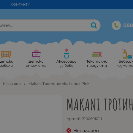
И
КОНТАКТИ
088
Детски
Детски
Аксесоари
Текстилни
Бебеш
мебели
столчета
за бебе
продукти
козмет
Kikka boo
Makani Тротинетка Lunox Pink
MAKANI ТРОТИН
Арт.№:
31006010111
Неналичен