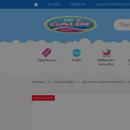
ЗА НАС
НОВИНИ
НАШИТЕ МАГАЗИН
Промоции
Нови
Бебешки
колички
Начало
За разходка
Детски тротинетки
НЕНАЛИЧЕН