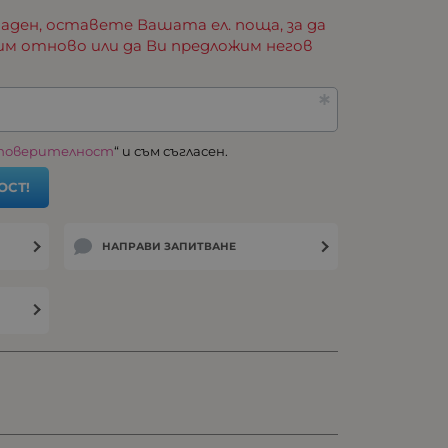
аден, оставете Вашата ел. поща, за да
им отново или да Ви предложим негов
 поверителност
“ и съм съгласен.
ОСТ!
НАПРАВИ ЗАПИТВАНЕ