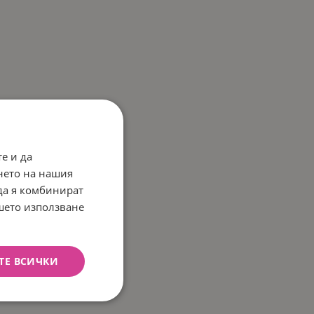
е и да
нето на нашия
 да я комбинират
ашето използване
ТЕ ВСИЧКИ