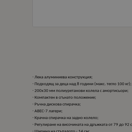
∙ Лека алуминиева конструкция;
∙ Подходящ за деца над 8 години (макс. тегло 100 кг);
∙ 200х30 мм полиуретанови колела с амортисьори;
∙ Компактен в сгънато положение;
∙ Ръчна дискова спирачка;
∙ ABEC-7 лагери;
∙ Крачна спирачка на задно колело;
∙ Регулиране на височината на дръжката от 79 до 92 
∙ Ширина на стъпалото - 14 см;