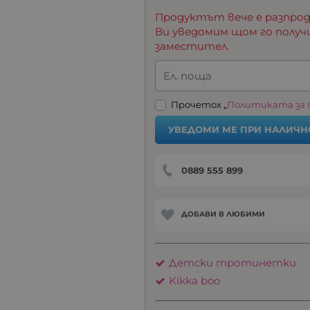
Продуктът вече е разпрод
Ви уведомим щом го получ
заместител.
Ел. поща
Прочетох „
Политиката за
УВЕДОМИ МЕ ПРИ НАЛИЧН
0889 555 899
ДОБАВИ В ЛЮБИМИ
Детски тротинетки
Kikka boo