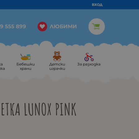
ВХОД
ЛЮБИМИ
9 555 899
ка
Бебешки
Детски
За разходка
ика
храни
играчки
ЕТКА LUNOX PINK