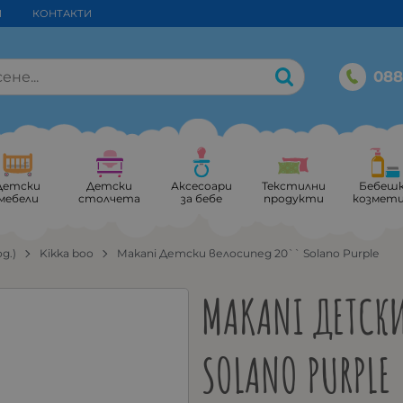
И
КОНТАКТИ
088
Детски
Детски
Аксесоари
Текстилни
Бебеш
мебели
столчета
за бебе
продукти
козмет
од.)
Kikka boo
Makani Детски велосипед 20`` Solano Purple
MAKANI ДЕТСК
SOLANO PURPLE