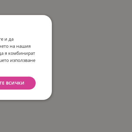
е и да
нето на нашия
 да я комбинират
ашето използване
ТЕ ВСИЧКИ