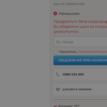
Арт.№:
31006040103
Неналичен
Продуктът вече е разпрод
Ви уведомим щом го получ
заместител.
Ел. поща
Прочетох „
Политиката за
УВЕДОМИ МЕ ПРИ НАЛИЧН
0889 555 899
ДОБАВИ В ЛЮБИМИ
Размер: 20"