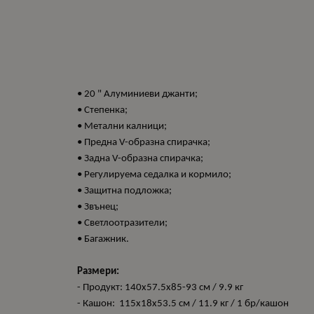
• 20 " Алуминиеви джанти;
• Степенка;
• Метални калници;
• Предна V-образна спирачка;
• Задна V-образна спирачка;
• Регулируема седалка и кормило;
• Защитна подложка;
• Звънец;
• Светлоотразители;
• Багажник.
Размери:
- Продукт: 140x57.5x85-93 см / 9.9 кг
- Кашон: 115x18x53.5 см / 11.9 кг / 1 бр/кашон