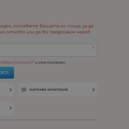
аден, оставете Вашата ел. поща, за да
им отново или да Ви предложим негов
 поверителност
“ и съм съгласен.
ОСТ!
НАПРАВИ ЗАПИТВАНЕ