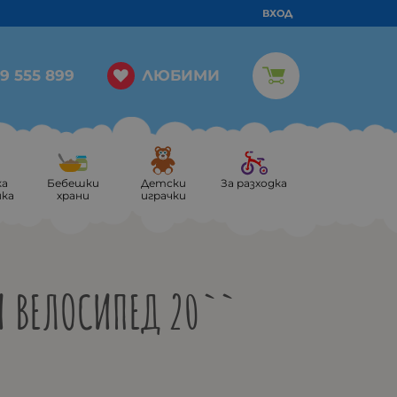
ВХОД
ЛЮБИМИ
9 555 899
ка
Бебешки
Детски
За разходка
ика
храни
играчки
И ВЕЛОСИПЕД 20``