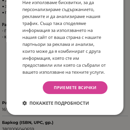
• Защитна подложка;
Ние използваме бисквитки, за да
• Звънец;
персонализираме съдържанието,
• Предна кошничка.
рекламите и да анализираме нашия
трафик. Също така споделяме
Размери:
информация за използването на
- Продукт: 112x54x70-77 см / 9.5 кг
нашия сайт от ваша страна с нашите
- Kашон: 95x17x44 см / 11 кг / 1 бр/кашон
партньори за реклама и анализи,
които може да я комбинират с друга
информация, която сте им
предоставили или която са събрали от
вашето използване на техните услуги.
ХАРАКТЕРИСТИКИ
ПРИЕМЕТЕ ВСИЧКИ
ПОКАЖЕТЕ ПОДРОБНОСТИ
Размер
16"
Баркод (ISBN, UPC, др.)
3801006040659