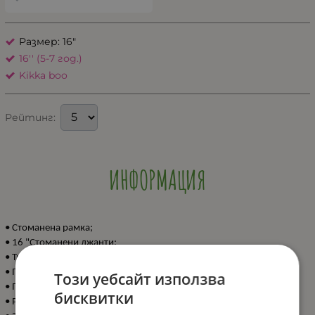
Размер: 16"
16'' (5-7 год.)
Kikka boo
Рейтинг:
ИНФОРМАЦИЯ
• Стоманена рамка;
• 16 "Стоманени джанти;
• Тренировъчни колела;
• Пластмасови калници;
Този уебсайт използва
• Предна и задна челюстна спирачка;
бисквитки
• Регулируема седалка и кормило;