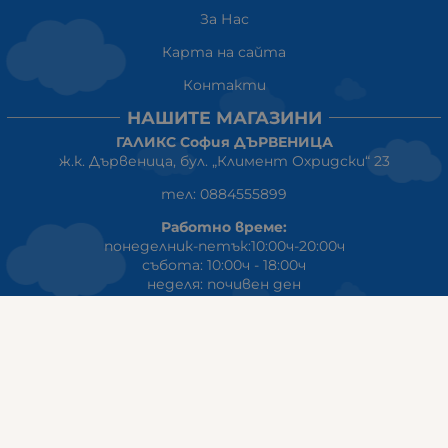
За Нас
Карта на сайта
Контакти
НАШИТЕ МАГАЗИНИ
ГАЛИКС София ДЪРВЕНИЦА
ж.к. Дървеница, бул. „Климент Охридски“ 23
тел: 0884555899
Работно време:
понеделник-петък:10:00ч-20:00ч
събота: 10:00ч - 18:00ч
неделя: почивен ден
ГАЛИКС
гр.СТАРА ЗАГОРА ул. Индустриална 8
Онлайн магазин+Viber
:
0889555899