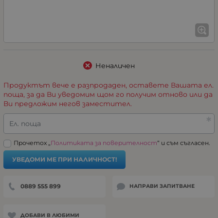
Неналичен
Продуктът вече е разпродаден, оставете Вашата ел.
поща, за да Ви уведомим щом го получим отново или да
Ви предложим негов заместител.
Ел. поща
Прочетох „
Политиката за поверителност
“ и съм съгласен.
УВЕДОМИ МЕ ПРИ НАЛИЧНОСТ!
0889 555 899
НАПРАВИ ЗАПИТВАНЕ
ДОБАВИ В ЛЮБИМИ