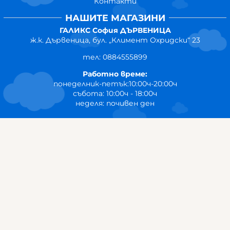
Контакти
НАШИТЕ МАГАЗИНИ
ГАЛИКС София ДЪРВЕНИЦА
ж.к. Дървеница, бул. „Климент Охридски“ 23
тел: 0884555899
Работно време:
понеделник-петък:10:00ч-20:00ч
събота: 10:00ч - 18:00ч
неделя: почивен ден
ГАЛИКС
гр.СТАРА ЗАГОРА ул. Индустриална 8
Онлайн магазин+Viber
:
0889555899
Клиенти на едро+Viber
:
0884942834
Сервиз+Viber
:
0879603293