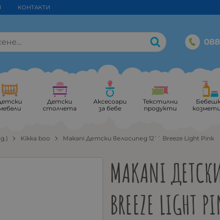
И
КОНТАКТИ
088
Детски
Детски
Аксесоари
Текстилни
Бебеш
мебели
столчета
за бебе
продукти
козмет
од.)
Kikka boo
Makani Детски велосипед 12`` Breeze Light Pink
MAKANI ДЕТСК
BREEZE LIGHT P