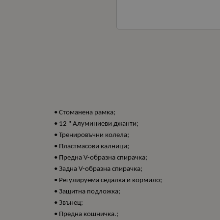
• Стоманена рамка;
• 12 " Алуминиеви джанти;
• Тренировъчни колела;
• Пластмасови калници;
• Предна V-образна спирачка;
• Задна V-образна спирачка;
• Регулируема седалка и кормило;
• Защитна подложка;
• Звънец;
• Предна кошничка.;