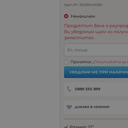
Арт.№:
31006040083
Неналичен
Продуктът вече е разпрод
Ви уведомим щом го получ
заместител.
Ел. поща
Прочетох „
Политиката за
УВЕДОМИ МЕ ПРИ НАЛИЧН
0889 555 899
ДОБАВИ В ЛЮБИМИ
Размер: 12"