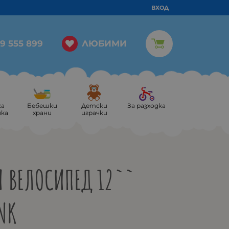
ВХОД
ЛЮБИМИ
9 555 899
ка
Бебешки
Детски
За разходка
ика
храни
играчки
И ВЕЛОСИПЕД 12``
INK