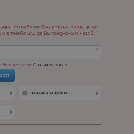
аден, оставете Вашата ел. поща, за да
им отново или да Ви предложим негов
 поверителност
“ и съм съгласен.
ОСТ!
НАПРАВИ ЗАПИТВАНЕ