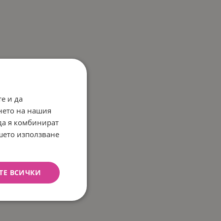
е и да
нето на нашия
 да я комбинират
ашето използване
ТЕ ВСИЧКИ