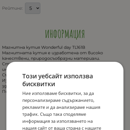
Рейтинг:
ИНФОРМАЦИЯ
Магнитна кутия Wonderful day TL161B
Магнитната кутия е изработена от високо
качествени, природосъобразни материали.
Стимулира развитието на въображението,
интелекта и логическото мислене.
Този уебсайт използва
Също така подпомага изграждането навици.
Изработена от бои и материали безопасни за
бисквитки
здравето на вашето дете.
Подходяща за деца над 3 годишна възраст.
Ние използваме бисквитки, за да
персонализираме съдържанието,
рекламите и да анализираме нашия
ХАРАКТЕРИСТИКИ
трафик. Също така споделяме
информация за използването на
нашия сайт от ваша страна с нашите