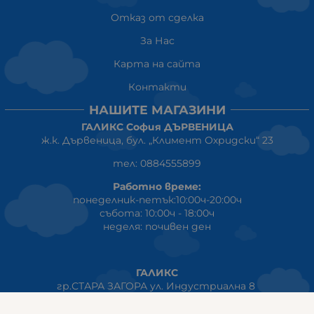
Отказ от сделка
За Нас
Карта на сайта
Контакти
НАШИТЕ МАГАЗИНИ
ГАЛИКС София ДЪРВЕНИЦА
ж.к. Дървеница, бул. „Климент Охридски“ 23
тел: 0884555899
Работно време:
понеделник-петък:10:00ч-20:00ч
събота: 10:00ч - 18:00ч
неделя: почивен ден
ГАЛИКС
гр.СТАРА ЗАГОРА ул. Индустриална 8
Онлайн магазин+Viber
:
0889555899