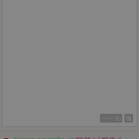
1 от 4
Безплатна доставка над
100.00
€
/
195.58
лв.
, и