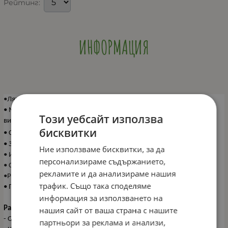
Рейтинг:
ИНФОРМАЦИЯ
•Лятно двулицево одеяло за новородено;
• Меко и нежно бебешко одеяло, изработено от 100%
Този уебсайт използва
висококачествен памук ранфорс;
бисквитки
• Сертифициран по OEKO-TEX материи;
• Закачлив дизайнерски десен в нежни цветове;
Ние използваме бисквитки, за да
• Идеален за повиване на новородени;
персонализираме съдържанието,
• Съдържание: 100% памук
рекламите и да анализираме нашия
•Размер: 80х100 см:
трафик. Също така споделяме
• Произведено в България;
информация за използването на
Размери:
нашия сайт от ваша страна с нашите
- Опаковка: 25*28см
партньори за реклама и анализи,