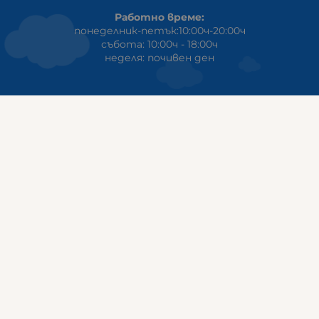
Работно време:
понеделник-петък:10:00ч-20:00ч
събота: 10:00ч - 18:00ч
неделя: почивен ден
ГАЛИКС
гр.СТАРА ЗАГОРА ул. Индустриална 8
Онлайн магазин+Viber
:
0889555899
Клиенти на едро+Viber
:
0884942834
Сервиз+Viber
:
0879603293
Работно време:
понеделник - петък: 09:00ч -19:30ч
събота: 09:30ч - 18:00ч
неделя - почивен ден
ГАЛИКС Варна