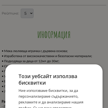
Рейтинг:
ИНФОРМАЦИЯ
• Мека люлееща играчка с дървена основа;
• Изработена от висококачествени и безопасни материали;
• Подходяща за деца от 12м+ до 30кг;
• Спомага развитието на баланса и двигателните умения;
• Поддържащи дръжки и поставки за крачета;
Този уебсайт използва
• Удобна и мека седалка;
бисквитки
• Екстериор: 100% полиестер; База: 100% дърво от топола;
• Пълнеж: 100% полиестер; Вътрешна рамка: метал;
Ние използваме бисквитки, за да
• Луксозна подаръчна кутия.
персонализираме съдържанието,
рекламите и да анализираме нашия
Размери:
- Продукт: 58x28.5x52 см / 3.1 кг
трафик. Също така споделяме