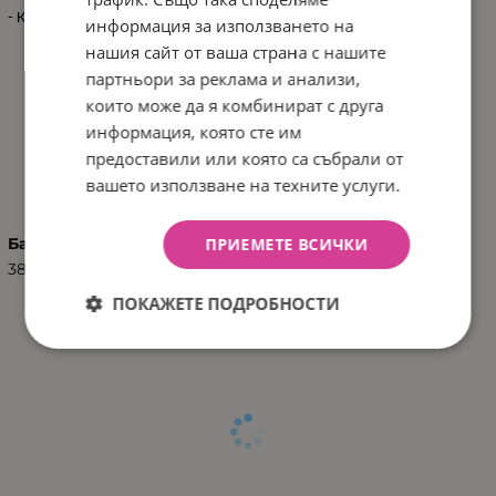
- Кашон: 54.5x31.5x45 см / 3.90 кг / 1 бр/цветен кашон
информация за използването на
нашия сайт от ваша страна с нашите
партньори за реклама и анализи,
които може да я комбинират с друга
информация, която сте им
предоставили или която са събрали от
ХАРАКТЕРИСТИКИ
вашето използване на техните услуги.
Баркод (ISBN, UPC, др.)
ПРИЕМЕТЕ ВСИЧКИ
3801201040010
ПОКАЖЕТЕ ПОДРОБНОСТИ