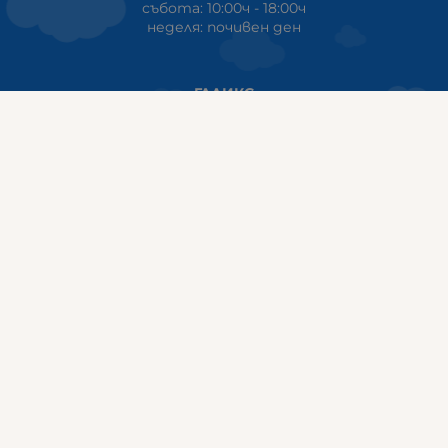
събота: 10:00ч - 18:00ч
неделя: почивен ден
ГАЛИКС
гр.СТАРА ЗАГОРА ул. Индустриална 8
Онлайн магазин+Viber
:
0889555899
Клиенти на едро+Viber
:
0884942834
Сервиз+Viber
:
0879603293
Работно време:
понеделник - петък: 09:00ч -19:30ч
събота: 09:30ч - 18:00ч
неделя - почивен ден
ГАЛИКС Варна
гр.ВАРНА ул. Александър Дякович 45 (под хотел Golden
Tulip)