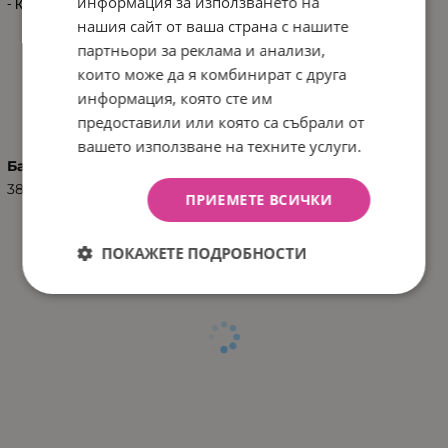
информация за използването на
- Кашон: 53х22х50 см / 3 кг / 1 бр/кашон
нашия сайт от ваша страна с нашите
партньори за реклама и анализи,
които може да я комбинират с друга
ХАРАКТЕРИСТИКИ
информация, която сте им
предоставили или която са събрали от
вашето използване на техните услуги.
Баркод (ISBN, UPC, др.)
3801201040065
ПРИЕМЕТЕ ВСИЧКИ
ПОКАЖЕТЕ ПОДРОБНОСТИ