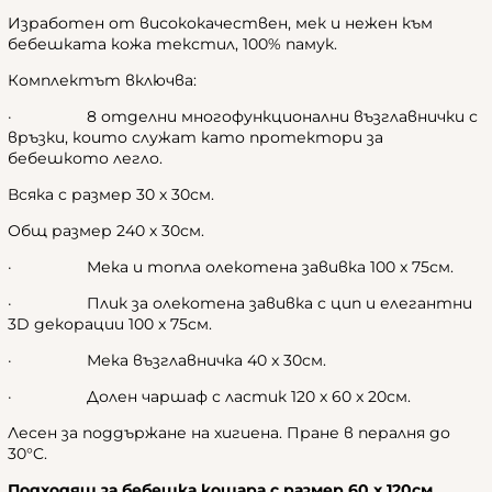
Изработен от висококачествен, мек и нежен към
бебешката кожа текстил, 100% памук.
Комплектът включва:
· 8 отделни многофункционални възглавнички с
връзки, които служат като протектори за
бебешкото легло.
Всяка с размер 30 х 30см.
Общ размер 240 х 30см.
· Мека и топла олекотена завивка 100 x 75см.
· Плик за олекотена завивка с цип и елегантни
3D декорации 100 x 75см.
· Мека възглавничка 40 x 30см.
· Долен чаршаф с ластик 120 x 60 x 20см.
Лесен за поддържане на хигиена. Пране в пералня до
30°C.
Подходящ за бебешка кошара с размер 60 x 120см.