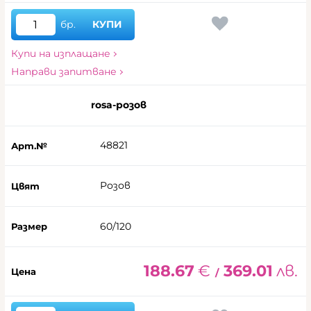
бр.
КУПИ
Купи на изплащане
Направи запитване
rosa-розов
48821
Розов
60/120
188.67
€
369.01
лв.
/