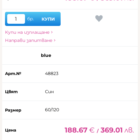
бр.
КУПИ
Купи на изплащане
Направи запитване
blue
48823
Син
60/120
188.67
€
369.01
лв.
/