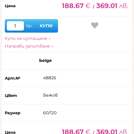
188.67
€
369.01
лв.
/
бр.
КУПИ
Купи на изплащане
Направи запитване
beige
48826
Бежов
60/120
188.67
€
369.01
лв.
/