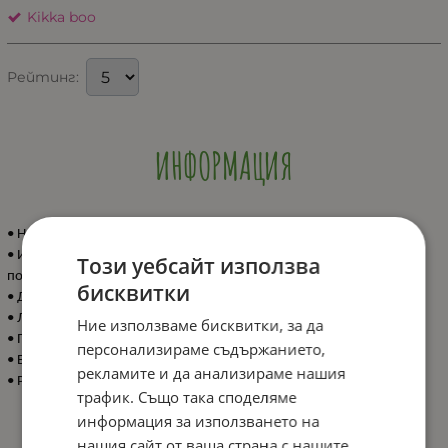
Kikka boo
Рейтинг:
ИНФОРМАЦИЯ
• Непромокаем лигавник с ръкави;
• Изработен от водоустойчив EVA-материал, безопасен и лесен за
Този уебсайт използва
почистване;
бисквитки
• Джоб за улавяне на трохи;
• Лесно закопчаване със закопчалка велкро;
Ние използваме бисквитки, за да
• Подходящ за деца 4+ месеца;
персонализираме съдържанието,
• Без BPA;
рекламите и да анализираме нашия
• Размери: 40 x 0.2 x 73 cм.
трафик. Също така споделяме
информация за използването на
нашия сайт от ваша страна с нашите