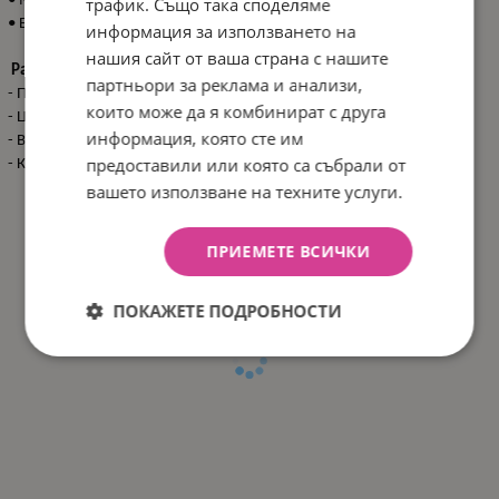
• Може да се поставя в съдомиялна машина и стерилизатор;
трафик. Също така споделяме
• Без BPA.
информация за използването на
нашия сайт от ваша страна с нашите
Размери:
партньори за реклама и анализи,
- Продукт: 23.5x23.5x1.7 см / 0.106 кг
които може да я комбинират с друга
- Цветна кутия: 24x3.5x16 см / 0.162 кг
информация, която сте им
- Вътрешен кашон: 25x22x19 см / 1.2 кг / 6 бр/вътрешен кашон
предоставили или която са събрали от
- Кашон: 59x27x46 см / 8.1 кг / 36 бр/кашон
вашето използване на техните услуги.
ПРИЕМЕТЕ ВСИЧКИ
ПОКАЖЕТЕ ПОДРОБНОСТИ