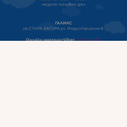
неделя: почивен ден
ГАЛИКС
гр.СТАРА ЗАГОРА ул. Индустриална 8
Онлайн магазин+Viber
:
0889555899
Клиенти на едро+Viber
:
0884942834
Сервиз+Viber
:
0879603293
Работно време:
понеделник - петък: 09:00ч -19:30ч
събота: 09:30ч - 18:00ч
неделя - почивен ден
ГАЛИКС Варна
гр.ВАРНА ул. Александър Дякович 45 (под хотел Golden
Tulip)