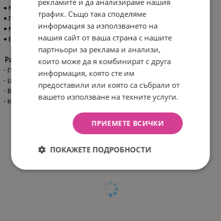
рекламите и да анализираме нашия
• Мек, гъвкав и без мирис;
трафик. Също така споделяме
• Почиства се лесно;
информация за използването на
• Може да се поставя в съдомиялна машина и стерилизатор;
нашия сайт от ваша страна с нашите
• Без BPA.
партньори за реклама и анализи,
които може да я комбинират с друга
Размери:
- Продукт: 23.5x23.5x1.7 см / 0.106 кг
информация, която сте им
- Цветна кутия: 24x3.5x16 см / 0.162 кг
предоставили или която са събрали от
- Вътрешен кашон: 25x22x19 см / 1.2 кг / 6 бр/вътрешен кашон
вашето използване на техните услуги.
- Кашон: 59x27x46 см / 8.1 кг / 36 бр/кашон
ПРИЕМЕТЕ ВСИЧКИ
ПОКАЖЕТЕ ПОДРОБНОСТИ