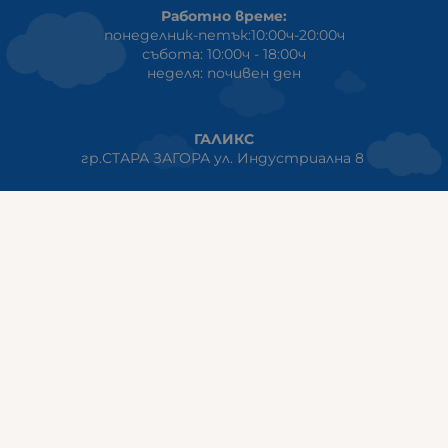
Работно време:
понеделник-петък:10:00ч-20:00ч
събота: 10:00ч - 18:00ч
неделя: почивен ден
ГАЛИКС
гр.СТАРА ЗАГОРА ул. Индустриална 8
Онлайн магазин+Viber
:
0889555899
Клиенти на едро+Viber
:
0884942834
Сервиз+Viber
:
0879603293
Работно време:
понеделник - петък: 09:00ч -19:30ч
събота: 09:30ч - 18:00ч
неделя - почивен ден
ГАЛИКС Варна