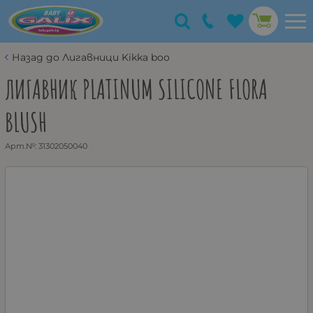
Назад до Лигавници Kikka boo
ЛИГАВНИК PLATINUM SILICONE FLORA
BLUSH
Арт.№:
31302050040