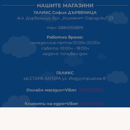
НАШИТЕ МАГАЗИНИ
ГАЛИКС София ДЪРВЕНИЦА
ж.к. Дървеница, бул. „Климент Охридски“ 23
тел: 0884555899
Работно време:
понеделник-петък:10:00ч-20:00ч
събота: 10:00ч - 18:00ч
неделя: почивен ден
ГАЛИКС
гр.СТАРА ЗАГОРА ул. Индустриална 8
Онлайн магазин+Viber
:
0889555899
Клиенти на едро+Viber
:
0884942834
Сервиз+Viber
:
0879603293
Работно време: