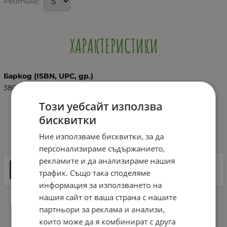
Рейтинг:
ХАРАКТЕРИСТИКИ
Баркод (ISBN, UPC, др.)
3800151987468
Този уебсайт използва
бисквитки
ДОКУМЕНТИ ЗА СВАЛЯНЕ
Ние използваме бисквитки, за да
персонализираме съдържанието,
рекламите и да анализираме нашия
Инструкции
трафик. Също така споделяме
2 MB |
PDF
PDF
информация за използването на
нашия сайт от ваша страна с нашите
партньори за реклама и анализи,
които може да я комбинират с друга