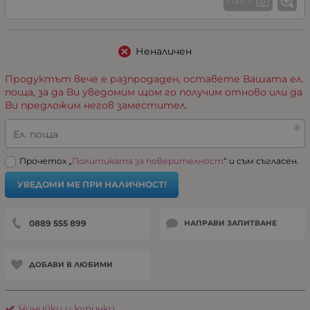
1 от 7
Неналичен
Продуктът вече е разпродаден, оставете Вашата ел.
поща, за да Ви уведомим щом го получим отново или да
Ви предложим негов заместител.
Ел. поща
Прочетох „
Политиката за поверителност
“ и съм съгласен.
УВЕДОМИ МЕ ПРИ НАЛИЧНОСТ!
0889 555 899
НАПРАВИ ЗАПИТВАНЕ
ДОБАВИ В ЛЮБИМИ
Чинийки и купички