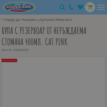
Назад до Чинийки и купички Kikka boo
КУПА С РЕЗЕРВОАР ОТ НЕРЪЖДАЕМА
СТОМАНА 400МЛ. CAT PINK
Арт.№:
31302040112
НЕНАЛИЧЕН