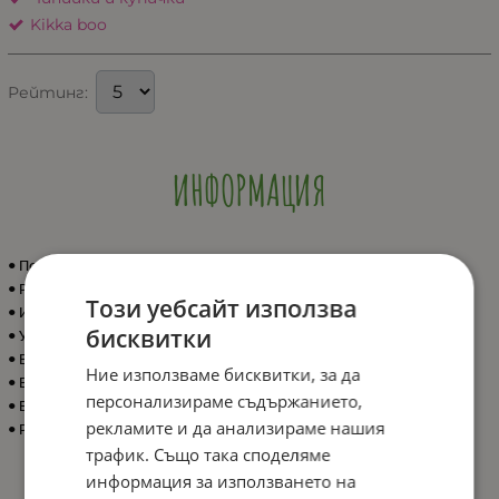
Kikka boo
Рейтинг:
ИНФОРМАЦИЯ
• Подходяща от 4м;
• Резервоар, който поддържа храната топла за по-дълго време;
Този уебсайт използва
• Интересен дизайн коте;
бисквитки
• Удобна дръжка за лесно хващане;
• Вакумното дъно, което предпазва купaта от обръщане;
Ние използваме бисквитки, за да
• Вместимост 400мл;
персонализираме съдържанието,
• Без BPA;
рекламите и да анализираме нашия
• Размери: 18 x 12.5 x 8.5 cм.
трафик. Също така споделяме
информация за използването на