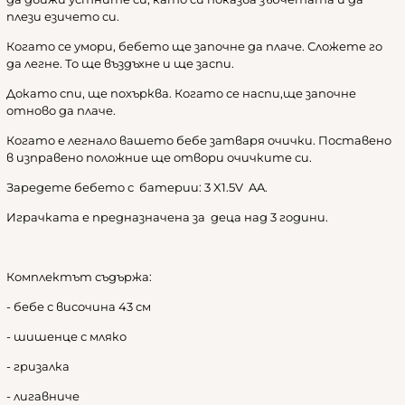
плези езичето си.
Когато се умори, бебето ще започне да плаче. Сложете го
да легне. То ще въздъхне и ще заспи.
Докато спи, ще похърква. Когато се наспи,ще започне
отново да плаче.
Когато е легнало вашето бебе затваря очички. Поставено
в изправено положние ще отвори очичките си.
Заредете бебето с батерии: 3 X1.5V AA.
Играчката е предназначена за деца над 3 години.
Комплектът съдържа:
- бебе с височина 43 см
- шишенце с мляко
- гризалка
- лигавниче