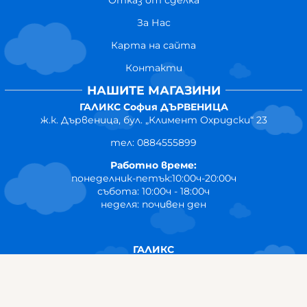
За Нас
Карта на сайта
Контакти
НАШИТЕ МАГАЗИНИ
ГАЛИКС София ДЪРВЕНИЦА
ж.к. Дървеница, бул. „Климент Охридски“ 23
тел: 0884555899
Работно време:
понеделник-петък:10:00ч-20:00ч
събота: 10:00ч - 18:00ч
неделя: почивен ден
ГАЛИКС
гр.СТАРА ЗАГОРА ул. Индустриална 8
Онлайн магазин+Viber
:
0889555899