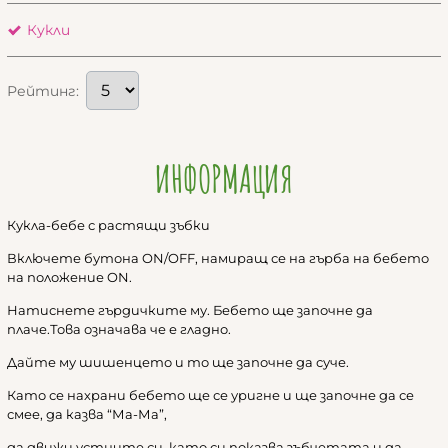
Кукли
Рейтинг:
ИНФОРМАЦИЯ
Кукла-бебе с растящи зъбки
Включете бутона ON/OFF, намиращ се на гърба на бебето
на положение ON.
Натиснете гърдичките му. Бебето ще започне да
плаче.Това означава че е гладно.
Дайте му шишенцето и то ще започне да суче.
Като се нахрани бебето ще се уригне и ще започне да се
смее, да казва “Ма-Ма”,
да движи устните си, като си показва зъбчетата и да