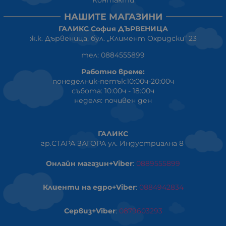
Контакти
НАШИТЕ МАГАЗИНИ
ГАЛИКС София ДЪРВЕНИЦА
ж.к. Дървеница, бул. „Климент Охридски“ 23
тел: 0884555899
Работно време:
понеделник-петък:10:00ч-20:00ч
събота: 10:00ч - 18:00ч
неделя: почивен ден
ГАЛИКС
гр.СТАРА ЗАГОРА ул. Индустриална 8
Онлайн магазин+Viber
:
0889555899
Клиенти на едро+Viber
:
0884942834
Сервиз+Viber
:
0879603293