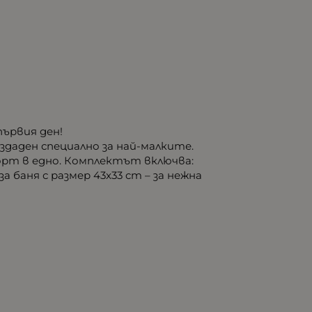
първия ден!
даден специално за най-малките.
орт в едно. Комплектът включва:
за баня с размер 43x33 cm – за нежна