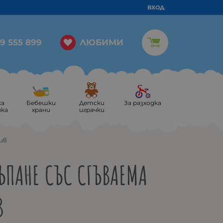
ВХОД
ЛЮБИМИ
9 555 899
ка
Бебешки
Детски
За разходка
ика
храни
играчки
сив
ЪПАНЕ СЪС СГЪВАЕМА
В