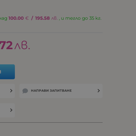
над
100.00
€
/
195.58
лв.
, и тегло до 35 кг.
.72
лв.
И
НАПРАВИ ЗАПИТВАНЕ