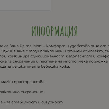
ИНФОРМАЦИЯ
аема вана Palma, Moni – комфорт и удобство още от 
изживяване с този практичен и стилен комплект, съз
 той комбинира функционалност, безопасност и комф
лесна за съхранение и пестене на място; мека подложка 
дяща за деликатната бебешка кожа.
за малки пространства.
 практично съхранение.
 – за стабилност и сигурност.