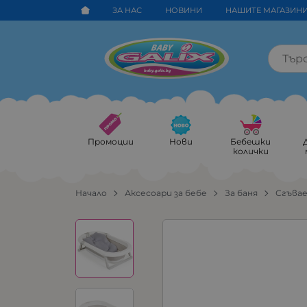
ЗА НАС
НОВИНИ
НАШИТЕ МАГАЗИН
Промоции
Нови
Бебешки
колички
Начало
Аксесоари за бебе
За баня
Сгъва