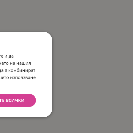
е и да
нето на нашия
 да я комбинират
ашето използване
ТЕ ВСИЧКИ