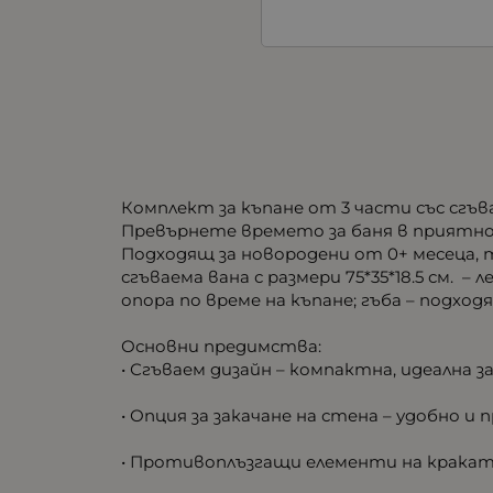
Комплект за къпане от 3 части със сгъв
Превърнете времето за баня в приятно 
Подходящ за новородени от 0+ месеца,
сгъваема вана с размери 75*35*18.5 см. – 
опора по време на къпане; гъба – подхо
Основни предимства:
• Сгъваем дизайн – компактна, идеална 
• Опция за закачане на стена – удобно и
• Противоплъзгащи елементи на краката