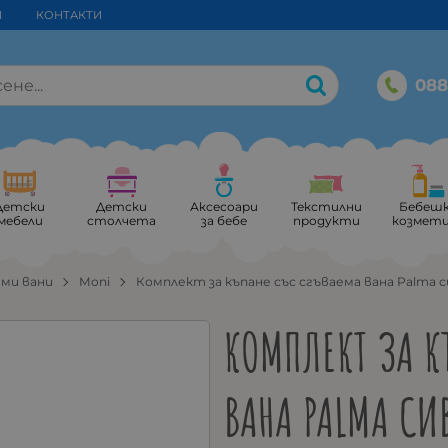
И
КОНТАКТИ
088
Детски
Детски
Аксесоари
Текстилни
Бебеш
мебели
столчета
за бебе
продукти
козмет
еми вани
Moni
Комплект за къпане със сгъваема вана Palma 
КОМПЛЕКТ ЗА К
ВАНА PALMA СИ