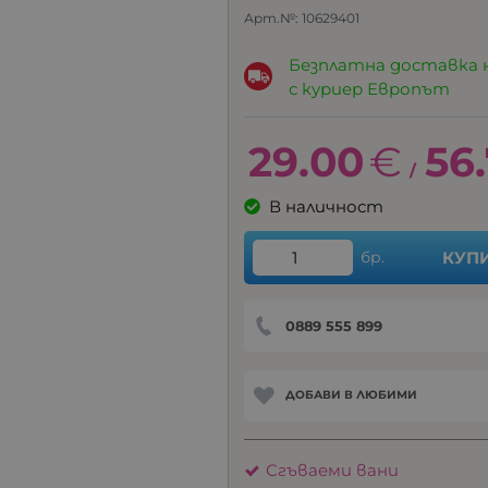
Арт.№:
10629401
Безплатна доставка 
с куриер Европът
29.00
€
56
/
В наличност
бр.
КУП
0889 555 899
ДОБАВИ В ЛЮБИМИ
Сгъваеми вани