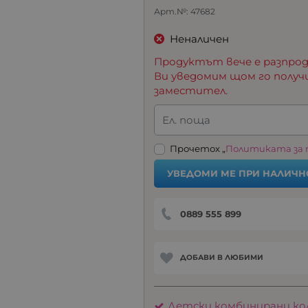
Арт.№:
47682
Неналичен
Продуктът вече е разпрод
Ви уведомим щом го получ
заместител.
Ел. поща
Прочетох „
Политиката за
УВЕДОМИ МЕ ПРИ НАЛИЧН
0889 555 899
ДОБАВИ В ЛЮБИМИ
Детски комбинирани ко