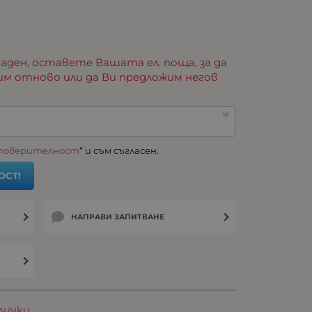
аден, оставете Вашата ел. поща, за да
им отново или да Ви предложим негов
 поверителност
“ и съм съгласен.
ОСТ!
НАПРАВИ ЗАПИТВАНЕ
лички