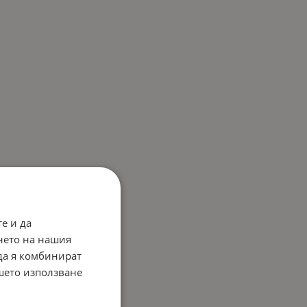
е и да
нето на нашия
 да я комбинират
ашето използване