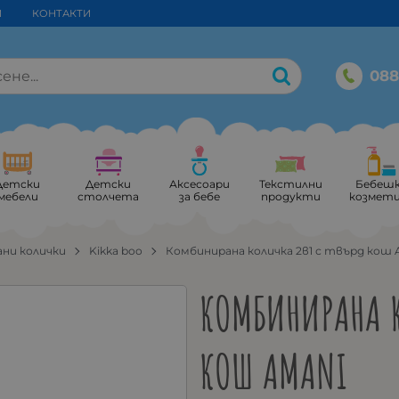
И
КОНТАКТИ
088
Детски
Детски
Аксесоари
Текстилни
Бебеш
мебели
столчета
за бебе
продукти
козмет
ни колички
Kikka boo
Комбинирана количка 2в1 с твърд кош 
КОМБИНИРАНА К
КОШ AMANI