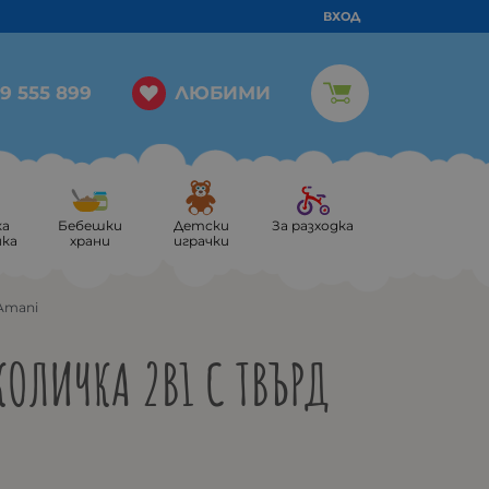
ВХОД
ЛЮБИМИ
9 555 899
ка
Бебешки
Детски
За разходка
ика
храни
играчки
Amani
ОЛИЧКА 2В1 С ТВЪРД