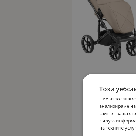
Този уебса
Ние използваме
анализираме на
сайт от ваша ст
с друга информа
на техните услуг