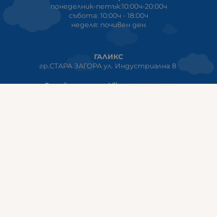
понеделник-петък:10:00ч-20:00ч
събота: 10:00ч - 18:00ч
неделя: почивен ден
ГАЛИКС
гр.СТАРА ЗАГОРА ул. Индустриална 8
Онлайн магазин+Viber
:
0889555899
Клиенти на едро+Viber
:
0884942834
Сервиз+Viber
:
0879603293
Работно време:
понеделник - петък: 09:00ч -19:30ч
събота: 09:30ч - 18:00ч
неделя - почивен ден
ГАЛИКС Варна
гр.ВАРНА ул. Александър Дякович 45 (под хотел Golden