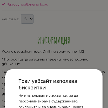
Радиоуправляеми коли
Рейтинг:
ИНФОРМАЦИЯ
Кола с радиоконтрол Drifting spray runner 1:12
* Подходящ за различни терени, многопосочно
движение
* Хладна светлина спрей, имитиращ ефекта на азотно
ускорение (NOS) огън
Този уебсайт използва
* Мощен мотор, силна мощност, ултра висока
бисквитки
скорост, за да се насладите на удоволствието от
дрифта
Ние използваме бисквитки, за да
персонализираме съдържанието,
* Лявото и дясното устройство за фина настройка
регулира отклонението на посоката, така че колата
рекламите и да анализираме нашия