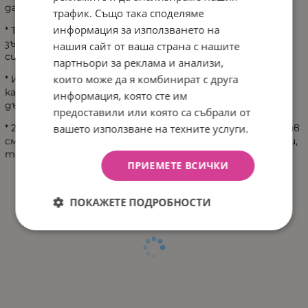
да може да върви точно по права линия
трафик. Също така споделяме
информация за използването на
* Текстурирани гуми против плъзгане, дълбоко
зърнеста неравна повърхност, могат да осигурят
нашия сайт от ваша страна с нашите
силно сцепление
партньори за реклама и анализи,
които може да я комбинират с друга
* Използване на акумулаторна батерия с голям
капацитет, 6V акумулаторна батерия, 20 минути
информация, която сте им
дълъг живот на батерията
предоставили или която са събрали от
вашето използване на техните услуги.
* 2.4Ghz дистанционно управление, технология против
смущения, дори ако се състезават множество играчи,
те няма да пречат един на друг
ПРИЕМЕТЕ ВСИЧКИ
ПОКАЖЕТЕ ПОДРОБНОСТИ