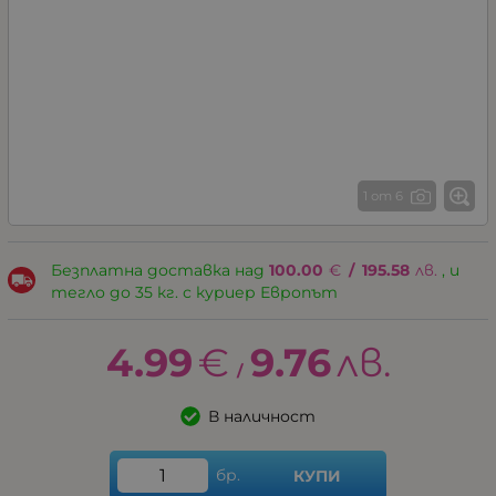
1 от 6
Безплатна доставка над
100.00
€
/
195.58
лв.
, и
тегло до 35 кг. с куриер Европът
4.99
€
9.76
лв.
/
В наличност
бр.
КУПИ