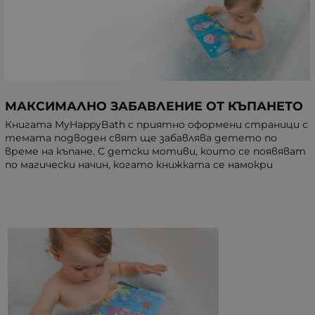
МАКСИМАЛНО ЗАБАВЛЕНИЕ ОТ КЪПАНЕ
ТО
Книгата MyHappyBath с
приятно
оформени страници
с
темата
подводен
свят ще забавлява
детето по
време на къпане
.
С детски мотиви
, които се появяват
по магически начин
, когато книжката се намокри