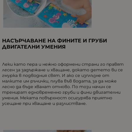
НАСЪРЧАВАНЕ НА ФИНИТЕ И ГРУБИ
ДВИГАТЕЛНИ УМЕНИЯ
Леки като пера и нежно оформени страни го правят
лесен за задържане и хващане, докато детето ви се
гмурка в подводния свят. И ако се изплъзне от
малките им ръчички, плува във водата, за да може
лесно да бъде хванат отново. По този начин се
тренират едновременно груби и фини двигателни
умения. Меката повърхност осигурява приятно
усещане при хващане и разлистване.