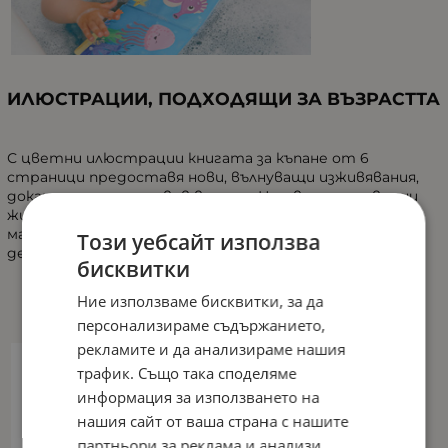
ИЛЮСТРАЦИИ, ПОДХОДЯЩИ ЗА ВЪЗРАСТТА
С цветни илюстрации книгата за къпане от 6
страници предоставя нови, вълнуващи
изживявания
,
докато
си играете във ваната
. Но цветните водни
животински мотиви не само вдъхновяват най-
малките, но и тренират възприятието на вашето
Този уебсайт използва
дете за форми и цветове.
бисквитки
Ние използваме бисквитки, за да
персонализираме съдържанието,
рекламите и да анализираме нашия
трафик. Също така споделяме
информация за използването на
нашия сайт от ваша страна с нашите
партньори за реклама и анализи,