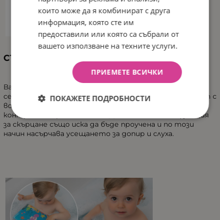
които може да я комбинират с друга
информация, която сте им
предоставили или която са събрали от
вашето използване на техните услуги.
СЪБУЖДА ЖЕЛАНИЕТО ЗА ИЗСЛЕДВАНЕ
ПРИЕМЕТЕ ВСИЧКИ
Вашето дете ще бъде удивено – основните мотиви
се появяват като по магия, когато влязат в контакт с
ПОКАЖЕТЕ ПОДРОБНОСТИ
водата. Водните животни са изпълнени с висок
контраст
и
ярки цветове. Допълнителната функция
за скърцане също иска да бъде проучена и по този
начин насърчава усещането за допир и слуха.