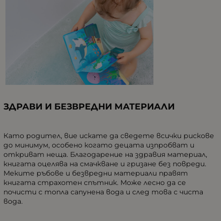
ЗДРАВИ И БЕЗВРЕДНИ МАТЕРИАЛИ
Като родител, вие искате да сведете всички рискове
до минимум, особено когато
децата
изпробват и
откриват неща. Благодарение на здравия материал,
книгата оцелява
на
смачкване и гризане без повреди.
Меките ръбове и безвредни материали правят
книгата страхотен спътник. Може лесно да се
почисти с топла сапунена вода и след това с чиста
вода.