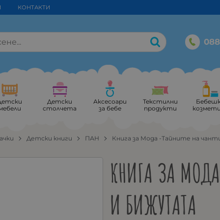
И
КОНТАКТИ
088
Детски
Детски
Аксесоари
Текстилни
Бебеш
мебели
столчета
за бебе
продукти
козмет
ачки
Детски книги
ПАН
Книга за Мода -Тайните на чан
КНИГА ЗА МОДА
И БИЖУТАТА