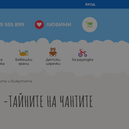
ВХОД
ЛЮБИМИ
9 555 899
ка
Бебешки
Детски
За разходка
ика
храни
играчки
тите и бижутата
 -ТАЙНИТЕ НА ЧАНТИТЕ