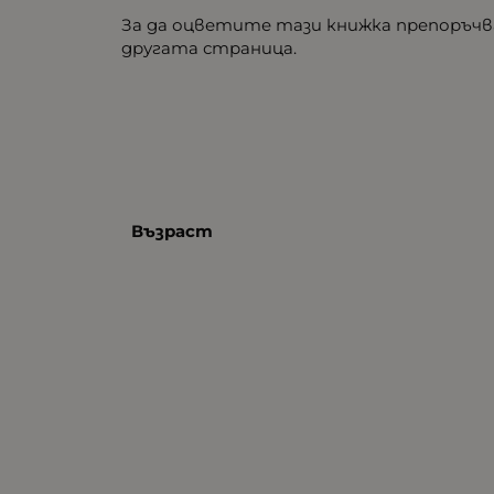
За да оцветите тази книжка препоръчва
другата страница.
Възраст