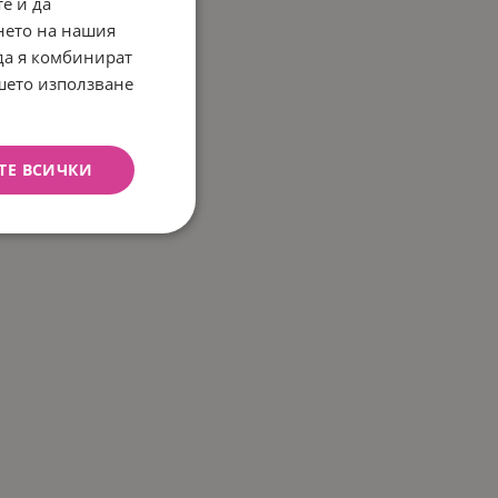
е и да
нето на нашия
 да я комбинират
ашето използване
ТЕ ВСИЧКИ