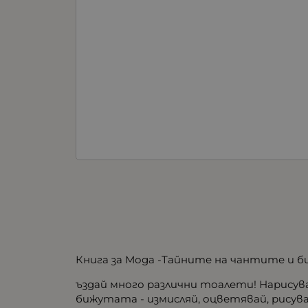
Книга за Мода -Тайните на чантите и 
ъздай много различни тоалети! Нарисув
бижутата - измисляй, оцветявай, рисува