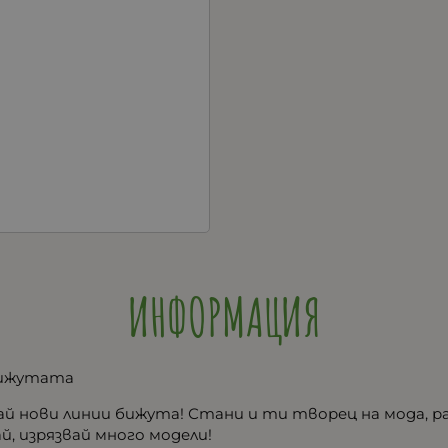
ИНФОРМАЦИЯ
бижутата
ай нови линии бижута! Стани и ти творец на мода, 
й, изрязвай много модели!