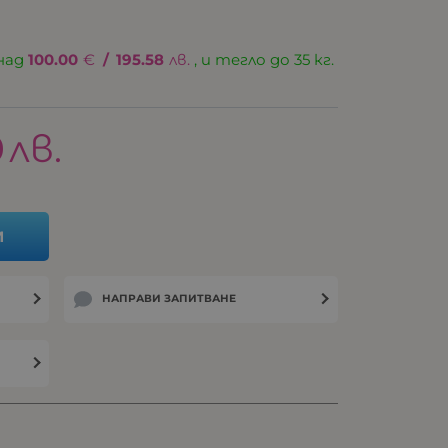
над
100.00
€
/
195.58
лв.
, и тегло до 35 кг.
0
лв.
И
НАПРАВИ ЗАПИТВАНЕ