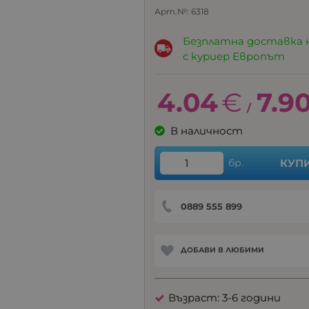
Арт.№:
6318
Безплатна доставка 
с куриер Европът
4.04
€
7.9
/
В наличност
бр.
КУП
0889 555 899
ДОБАВИ В ЛЮБИМИ
Възраст: 3-6 години