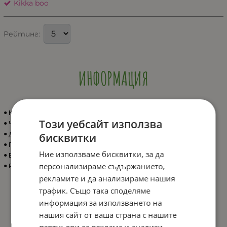
Kikka boo
Рейтинг:
ИНФОРМАЦИЯ
• Клипс за залъгалка с чесалка и мънисти;
Този уебсайт използва
• Чесалка и мънисти, изработени от мек и безопасен силикон;
бисквитки
• Дървена щипка за лесно прикрепяне;
• Подходящ за деца 0+ месеца;
Ние използваме бисквитки, за да
• Без BPA;
персонализираме съдържанието,
• Размери: 6.4 x 1 x 25 cм.
рекламите и да анализираме нашия
трафик. Също така споделяме
информация за използването на
ХАРАКТЕРИСТИКИ
нашия сайт от ваша страна с нашите
партньори за реклама и анализи,