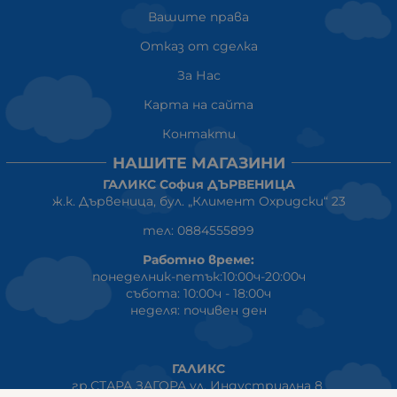
Вашите права
Отказ от сделка
За Нас
Карта на сайта
Контакти
НАШИТЕ МАГАЗИНИ
ГАЛИКС София ДЪРВЕНИЦА
ж.к. Дървеница, бул. „Климент Охридски“ 23
тел: 0884555899
Работно време:
понеделник-петък:10:00ч-20:00ч
събота: 10:00ч - 18:00ч
неделя: почивен ден
ГАЛИКС
гр.СТАРА ЗАГОРА ул. Индустриална 8