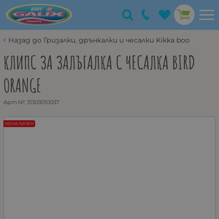
Назад до Гризалки, дрънкалки и чесалки Kikka boo
КЛИПС ЗА ЗАЛЪГАЛКА С ЧЕСАЛКА BIRD
ORANGE
Арт.№:
31303010037
НЕНАЛИЧЕН