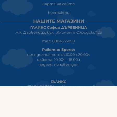
Карта на сайта
Контакти
НАШИТЕ МАГАЗИНИ
ГАЛИКС София ДЪРВЕНИЦА
ж.к. Дървеница, бул. „Климент Охридски“ 23
тел: 0884555899
Работно време:
понеделник-петък:10:00ч-20:00ч
събота: 10:00ч - 18:00ч
неделя: почивен ден
ГАЛИКС
гр.СТАРА ЗАГОРА ул. Индустриална 8
Онлайн магазин+Viber
:
0889555899
Клиенти на едро+Viber
:
0884942834