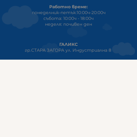
Работно време:
понеделник-петък:10:00ч-20:00ч
събота: 10:00ч - 18:00ч
неделя: почивен ден
ГАЛИКС
гр.СТАРА ЗАГОРА ул. Индустриална 8
Онлайн магазин+Viber
:
0889555899
Клиенти на едро+Viber
:
0884942834
Сервиз+Viber
:
0879603293
Работно време:
понеделник - петък: 09:00ч -19:30ч
събота: 09:30ч - 18:00ч
неделя - почивен ден
ГАЛИКС Варна