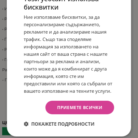
бисквитки
• Интересни цветни фигури и музика;
Ние използваме бисквитки, за да
• Регулируема височина на дръжката;
персонализираме съдържанието,
• Регулируема скорост на проходилката;
рекламите и да анализираме нашия
трафик. Също така споделяме
• Предотвратява О-изкривяване на краката;
информация за използването на
• Резервоар за вода;
нашия сайт от ваша страна с нашите
• Подходящ за деца 12м+
партньори за реклама и анализи,
които може да я комбинират с друга
Размери:
информация, която сте им
- Продукт: 1.62 кг / 64x42х40.5 см
предоставили или която са събрали от
вашето използване на техните услуги.
ХАРАКТЕРИСТИКИ
ПРИЕМЕТЕ ВСИЧКИ
Цвят
ПОКАЖЕТЕ ПОДРОБНОСТИ