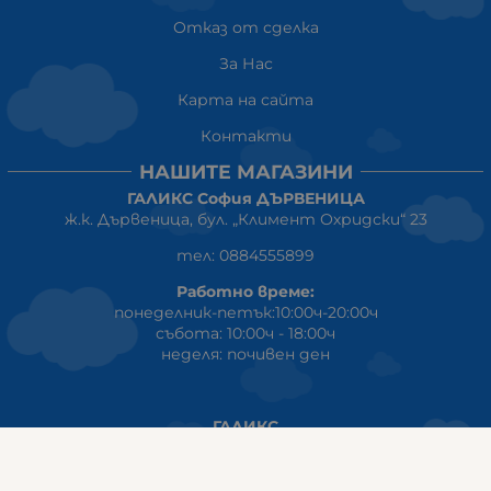
Отказ от сделка
За Нас
Карта на сайта
Контакти
НАШИТЕ МАГАЗИНИ
ГАЛИКС София ДЪРВЕНИЦА
ж.к. Дървеница, бул. „Климент Охридски“ 23
тел: 0884555899
Работно време:
понеделник-петък:10:00ч-20:00ч
събота: 10:00ч - 18:00ч
неделя: почивен ден
ГАЛИКС
гр.СТАРА ЗАГОРА ул. Индустриална 8
Онлайн магазин+Viber
:
0889555899