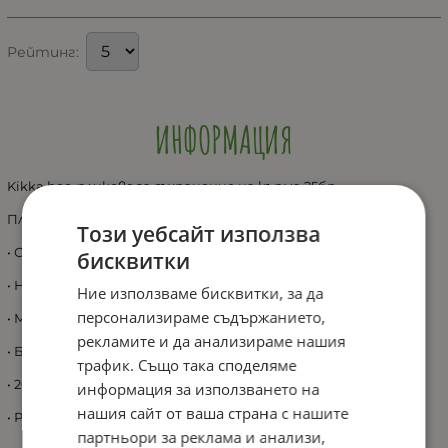
Рейтинг:
ИНФОРМАЦИЯ
Kikka boo-пликове за съхранение на кърма 25бр
Пликове за съхранение на кърма - 25 броя.
Този уебсайт използва
• Осигуряват безопасно и сигурно съхранение на кърмата;
бисквитки
• Непропусклив дизайн с двоен уплътнител в горния край;
Ние използваме бисквитки, за да
персонализираме съдържанието,
• Може да се съхраняват в хладилник или фризер;
рекламите и да анализираме нашия
• Без BPA;
трафик. Също така споделяме
• 200мл;
информация за използването на
нашия сайт от ваша страна с нашите
• Размери: 9.7 x 21.3 cм.
партньори за реклама и анализи,