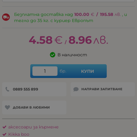
Безплатна доставка над
100.00
€
/
195.58
лв.
, и
тегло до 35 кг. с куриер Европът
4.58
€
8.96
лв.
/
В наличност
бр.
КУПИ
0889 555 899
НАПРАВИ ЗАПИТВАНЕ
ДОБАВИ В ЛЮБИМИ
аксесоари за кърмене
Kikka boo