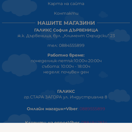
Карта на сайта
Контакти
НАШИТЕ МАГАЗИНИ
ГАЛИКС София ДЪРВЕНИЦА
ж.к. Дървеница, бул. „Климент Охридски“ 23
тел: 0884555899
Работно време:
понеделник-петък:10:00ч-20:00ч
събота: 10:00ч - 18:00ч
неделя: почивен ден
ГАЛИКС
гр.СТАРА ЗАГОРА ул. Индустриална 8
Онлайн магазин+Viber
:
0889555899
Клиенти на едро+Viber
:
0884942834