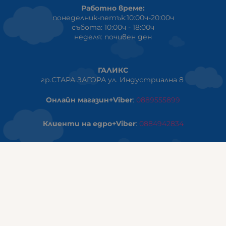
Работно време:
понеделник-петък:10:00ч-20:00ч
събота: 10:00ч - 18:00ч
неделя: почивен ден
ГАЛИКС
гр.СТАРА ЗАГОРА ул. Индустриална 8
Онлайн магазин+Viber
:
0889555899
Клиенти на едро+Viber
:
0884942834
Сервиз+Viber
:
0879603293
Работно време:
понеделник - петък: 09:00ч -19:30ч
събота: 09:30ч - 18:00ч
неделя - почивен ден
ГАЛИКС Варна