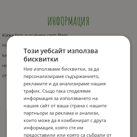
ИНФОРМАЦИЯ
Kikka boo хигиенен сет Bear
Ножица със заключващ механизъм;
Този уебсайт използва
клип за нос със заоблен връх;
бисквитки
нокторезачка;
Ние използваме бисквитки, за да
стъклена пила с твърда и фина повърхност
персонализираме съдържанието,
рекламите и да анализираме нашия
трафик. Също така споделяме
информация за използването на
нашия сайт от ваша страна с нашите
партньори за реклама и анализи,
които може да я комбинират с друга
информация, която сте им
предоставили или която са събрали от