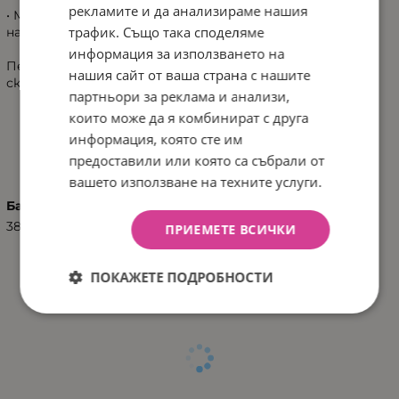
рекламите и да анализираме нашия
• Материал EPP + ABS Shell – гарантира здравина и
трафик. Също така споделяме
надеждна защита при удар
информация за използването на
Перфектен избор за безопасно каране на ролери,
нашия сайт от ваша страна с нашите
скейтборд, съчетаващ сигурност, комфорт и стил.
партньори за реклама и анализи,
които може да я комбинират с друга
информация, която сте им
ХАРАКТЕРИСТИКИ
предоставили или която са събрали от
вашето използване на техните услуги.
Баркод (ISBN, UPC, др.)
3800146229795
ПРИЕМЕТЕ ВСИЧКИ
ПОКАЖЕТЕ ПОДРОБНОСТИ