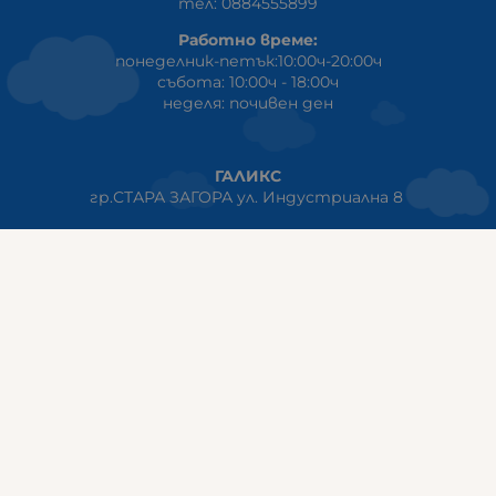
тел: 0884555899
Работно време:
понеделник-петък:10:00ч-20:00ч
събота: 10:00ч - 18:00ч
неделя: почивен ден
ГАЛИКС
гр.СТАРА ЗАГОРА ул. Индустриална 8
Онлайн магазин+Viber
:
0889555899
Клиенти на едро+Viber
:
0884942834
Сервиз+Viber
:
0879603293
Работно време:
понеделник - петък: 09:00ч -19:30ч
събота: 09:30ч - 18:00ч
неделя - почивен ден