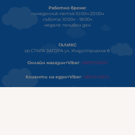
Работно време:
понеделник-петък:10:00ч-20:00ч
събота: 10:00ч - 18:00ч
неделя: почивен ден
ГАЛИКС
гр.СТАРА ЗАГОРА ул. Индустриална 8
Онлайн магазин+Viber
:
0889555899
Клиенти на едро+Viber
:
0884942834
Сервиз+Viber
:
0879603293
Работно време:
понеделник - петък: 09:00ч -19:30ч
събота: 09:30ч - 18:00ч
неделя - почивен ден
ГАЛИКС Варна