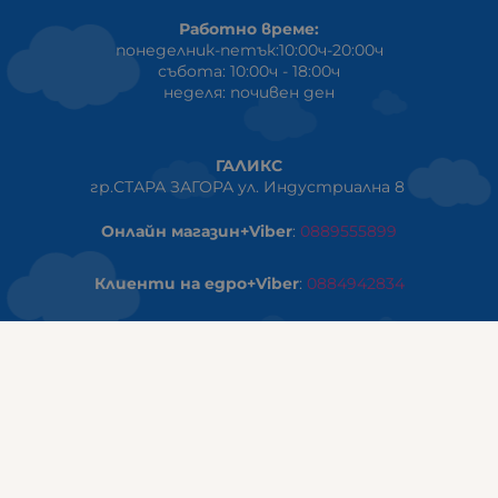
Работно време:
понеделник-петък:10:00ч-20:00ч
събота: 10:00ч - 18:00ч
неделя: почивен ден
ГАЛИКС
гр.СТАРА ЗАГОРА ул. Индустриална 8
Онлайн магазин+Viber
:
0889555899
Клиенти на едро+Viber
:
0884942834
Сервиз+Viber
:
0879603293
Работно време:
понеделник - петък: 09:00ч -19:30ч
събота: 09:30ч - 18:00ч
неделя - почивен ден
ГАЛИКС Варна