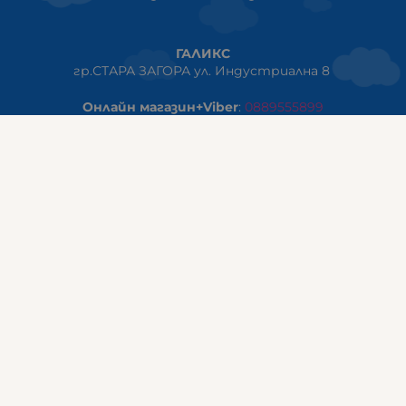
ГАЛИКС
гр.СТАРА ЗАГОРА ул. Индустриална 8
Онлайн магазин+Viber
:
0889555899
Клиенти на едро+Viber
:
0884942834
Сервиз+Viber
:
0879603293
Работно време:
понеделник - петък: 09:00ч -19:30ч
събота: 09:30ч - 18:00ч
неделя - почивен ден
ГАЛИКС Варна
гр.ВАРНА ул. Александър Дякович 45 (под хотел Golden
Tulip)
тел:
0884810555