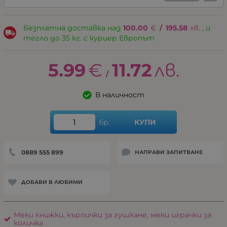
Безплатна доставка над
100.00
€
/
195.58
лв.
, и
тегло до 35 кг. с куриер Европът
5.99
€
11.72
лв.
/
В наличност
бр.
КУПИ
0889 555 899
НАПРАВИ ЗАПИТВАНЕ
ДОБАВИ В ЛЮБИМИ
Меки книжки, кърпички за гушкане, меки играчки за
количка