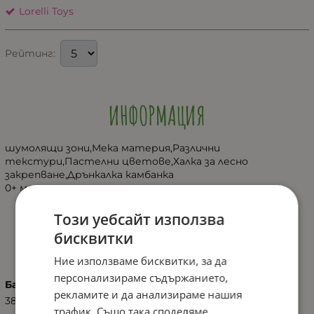
Lorelli Toys
Рейтинг:
ИНФОРМАЦИЯ
шумолящи зони,Мека материя,Pазлични
текстури,Пастелни цветове,Халка за лесно
закрепване,Дрънкалка камбанка
0+ месеца
Този уебсайт използва
ХАРАКТЕРИСТИКИ
бисквитки
Ние използваме бисквитки, за да
персонализираме съдържанието,
Баркод (ISBN, UPC, др.)
рекламите и да анализираме нашия
3800166114200
трафик. Също така споделяме