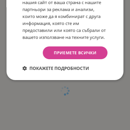
нашия сайт от ваша страна с нашите
партньори за реклама и анализи,
Характеристики:
които може да я комбинират с друга
Детски надуваеми раменки;
информация, която сте им
Всяка от тях има 2 въздушни камери;
предоставили или която са събрали от
0.20 мм винил;
Размер: 23 х 15 см;
вашето използване на техните услуги.
Очарователен дизайн;
За деца от 3 до 6 години или с тегло от 18-30 кг
ПРИЕМЕТЕ ВСИЧКИ
ПОКАЖЕТЕ ПОДРОБНОСТИ