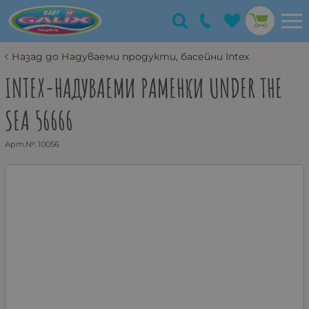
Назад до Надуваеми продукти, басейни Intex
INTEX-НАДУВАЕМИ РАМЕНКИ UNDER THE
SEA 56666
Арт.№:
10056