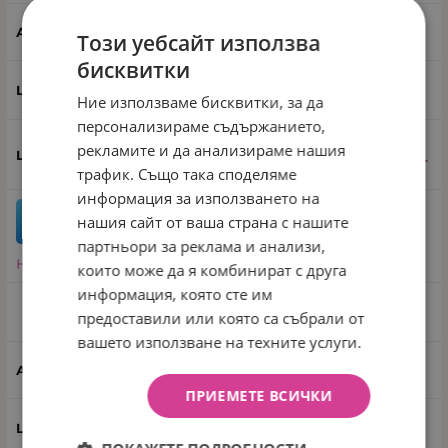
20949
Този уебсайт използва
бисквитки
Син
Ние използваме бисквитки, за да
персонализираме съдържанието,
рекламите и да анализираме нашия
15.85
€
31.00
лв.
/
трафик. Също така споделяме
информация за използването на
нашия сайт от ваша страна с нашите
бр.
КУПИ
партньори за реклама и анализи,
Направи запитване
които може да я комбинират с друга
информация, която сте им
Цвят: Червен
предоставили или която са събрали от
вашето използване на техните услуги.
20948
ПРИЕМЕТЕ ВСИЧКИ
Червен