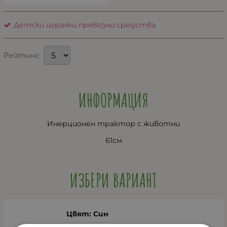
Детски играчки превозни средства
Рейтинг:
ИНФОРМАЦИЯ
Инерционен трактор с животни
61см
ИЗБЕРИ ВАРИАНТ
Цвят: Син