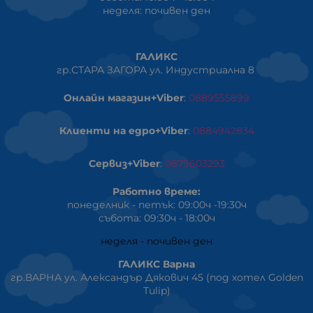
неделя: почивен ден
ГАЛИКС
гр.СТАРА ЗАГОРА ул. Индустриална 8
Онлайн магазин+Viber
:
0889555899
Клиенти на едро+Viber
:
0884942834
Сервиз+Viber
:
0879603293
Работно време:
понеделник - петък: 09:00ч -19:30ч
събота: 09:30ч - 18:00ч
неделя - почивен ден
ГАЛИКС Варна
гр.ВАРНА ул. Александър Дякович 45 (под хотел Golden
Tulip)