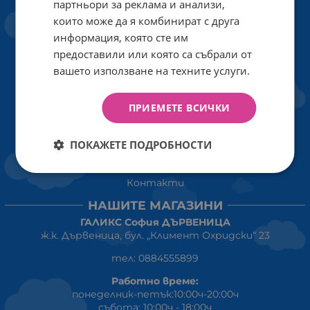
партньори за реклама и анализи,
Политиката за поверителност
които може да я комбинират с друга
Политика за използване на бисквитки
информация, която сте им
предоставили или която са събрали от
При възникване на спор, свързан с покупка онлайн,
можете да ползвате сайта ОРС
вашето използване на техните услуги.
Вашите права
ПРИЕМЕТЕ ВСИЧКИ
Отказ от сделка
За Нас
ПОКАЖЕТЕ ПОДРОБНОСТИ
Карта на сайта
Контакти
НАШИТЕ МАГАЗИНИ
ГАЛИКС София ДЪРВЕНИЦА
ж.к. Дървеница, бул. „Климент Охридски“ 23
тел: 0884555899
Работно време:
понеделник-петък:10:00ч-20:00ч
събота: 10:00ч - 18:00ч