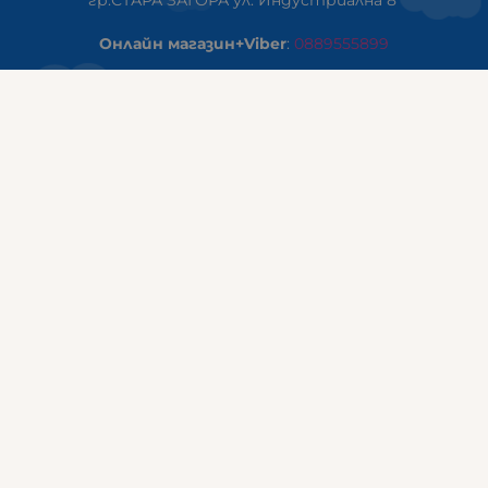
Онлайн магазин+Viber
:
0889555899
Клиенти на едро+Viber
:
0884942834
Сервиз+Viber
:
0879603293
Работно време:
понеделник - петък: 09:00ч -19:30ч
събота: 09:30ч - 18:00ч
неделя - почивен ден
ГАЛИКС Варна
гр.ВАРНА ул. Александър Дякович 45 (под хотел Golden
Tulip)
тел:
0884810555
Работно време:
понеделник - петък: 10:00ч -19:00ч
събота: 10:00ч - 17:00ч