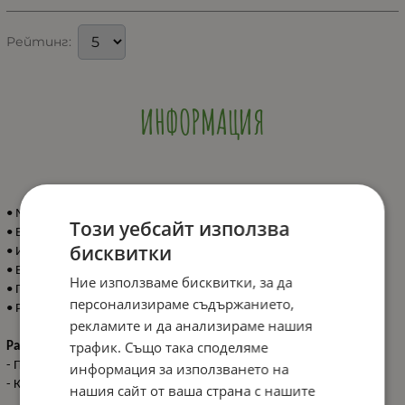
Рейтинг:
ИНФОРМАЦИЯ
• Мини плюшено одеялце с цветна мека играчка;
Този уебсайт използва
• Вградена дрънкалка;
бисквитки
• Изработена от безопасни висококачествени материали;
• В съответствие със стандарт EN 71;
Ние използваме бисквитки, за да
• Подходяща за деца от 0+ месеца;
персонализираме съдържанието,
• Размер: 24 см.
рекламите и да анализираме нашия
трафик. Също така споделяме
Размери:
- Продукт: 24 см / 0.06 кг
информация за използването на
- Кашон: 50x28x33 см / 5.2 кг / 72 бр/кашон
нашия сайт от ваша страна с нашите