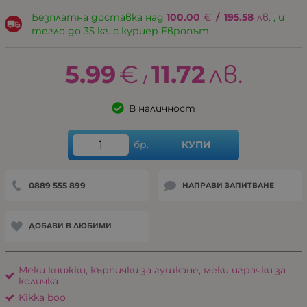
Безплатна доставка над
100.00
€
/
195.58
лв.
, и
тегло до 35 кг. с куриер Европът
5.99
€
11.72
лв.
/
В наличност
бр.
КУПИ
0889 555 899
НАПРАВИ ЗАПИТВАНЕ
ДОБАВИ В ЛЮБИМИ
Меки книжки, кърпички за гушкане, меки играчки за
количка
Kikka boo