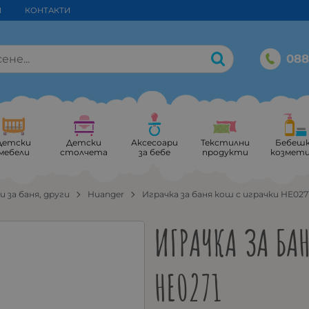
И
КОНТАКТИ
088
Детски
Детски
Аксесоари
Текстилни
Бебеш
мебели
столчета
за бебе
продукти
козмет
и за баня, други
Huanger
Играчка за баня кош с играчки HE027
ИГРАЧКА ЗА БА
HE0271