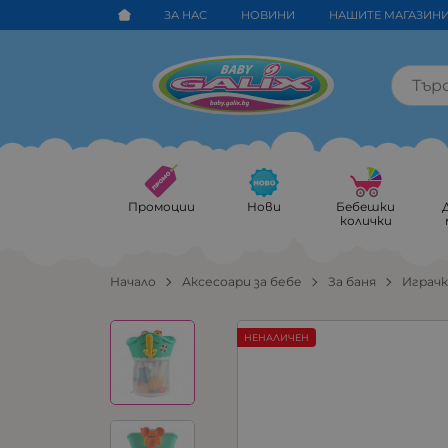
ЗА НАС
НОВИНИ
НАШИТЕ МАГАЗИН
Промоции
Нови
Бебешки
колички
Начало
Аксесоари за бебе
За баня
Играчк
НЕНАЛИЧЕН