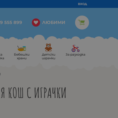
ВХОД
ЛЮБИМИ
9 555 899
ка
Бебешки
Детски
За разходка
ика
храни
играчки
1
НЯ КОШ С ИГРАЧКИ