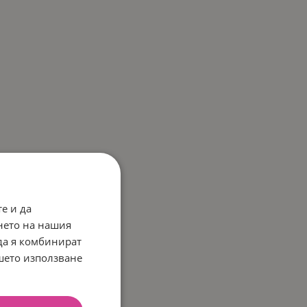
е и да
нето на нашия
 да я комбинират
ашето използване