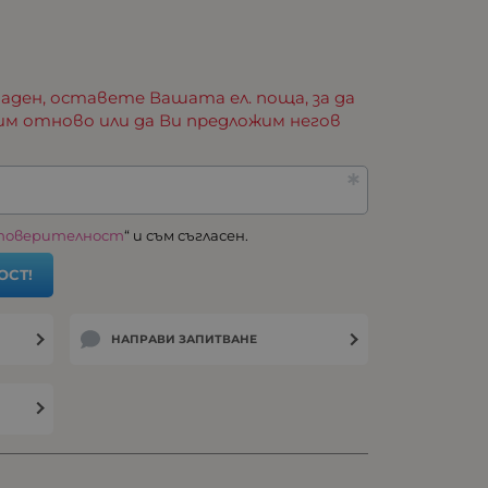
аден, оставете Вашата ел. поща, за да
им отново или да Ви предложим негов
 поверителност
“ и съм съгласен.
ОСТ!
НАПРАВИ ЗАПИТВАНЕ