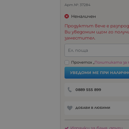
Арт.№:
37284
Неналичен
Продуктът вече е разпрод
Ви уведомим щом го получ
заместител.
Ел. поща
Прочетох „
Политиката за
УВЕДОМИ МЕ ПРИ НАЛИЧН
0889 555 899
ДОБАВИ В ЛЮБИМИ
Играчки за баня, други