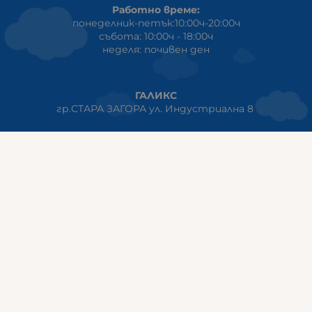
Работно време:
понеделник-петък:10:00ч-20:00ч
събота: 10:00ч - 18:00ч
неделя: почивен ден
ГАЛИКС
гр.СТАРА ЗАГОРА ул. Индустриална 8
Онлайн магазин+Viber
:
0889555899
Клиенти на едро+Viber
:
0884942834
Сервиз+Viber
:
0879603293
Работно време:
понеделник - петък: 09:00ч -19:30ч
събота: 09:30ч - 18:00ч
неделя - почивен ден
ГАЛИКС Варна