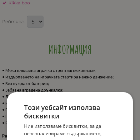
Kikka boo
Рейтинг:
ИНФОРМАЦИЯ
• Мека плюшена играчка с трептящ механизъм;
• Издърпването на играчката стартира нежно движение;
• Без нужда от батерии;
• Забавна вградена дрънкалка;
• Лесно закачане с пластмасов ринг;
• Изработена от безопасни материали;
Този уебсайт използва
• В съответствие със стандарт EN 71;
бисквитки
• Подходяща за деца от 0+ месеца;
• Размер: 18 см.
Ние използваме бисквитки, за да
персонализираме съдържанието,
Размери: