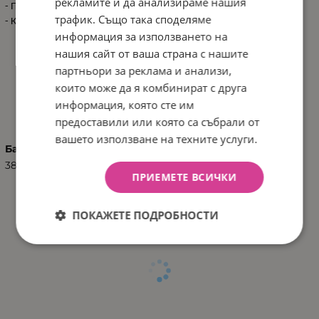
рекламите и да анализираме нашия
- Продукт: 18 см / 0.08 кг
трафик. Също така споделяме
- Кашон: 48x30x35 см / 5 кг / 48 бр/кашон
информация за използването на
нашия сайт от ваша страна с нашите
партньори за реклама и анализи,
които може да я комбинират с друга
ХАРАКТЕРИСТИКИ
информация, която сте им
предоставили или която са събрали от
вашето използване на техните услуги.
Баркод (ISBN, UPC, др.)
3801201013120
ПРИЕМЕТЕ ВСИЧКИ
ПОКАЖЕТЕ ПОДРОБНОСТИ