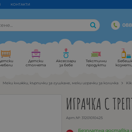
И
КОНТАКТИ
088
Детски
Детски
Аксесоари
Текстилни
Бебеш
мебели
столчета
за бебе
продукти
козмет
Меки книжки, кърпички за гушкане, меки играчки за количка
Ki
ИГРАЧКА С ТРЕ
Арт.№:
31201010425
Безплатна доставка 