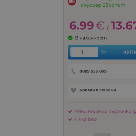
с куриер Европът
6.99
€
13.6
/
В наличност
бр.
КУП
0889 555 899
ДОБАВИ В ЛЮБИМИ
Меки книжки, кърпички з
Kikka boo