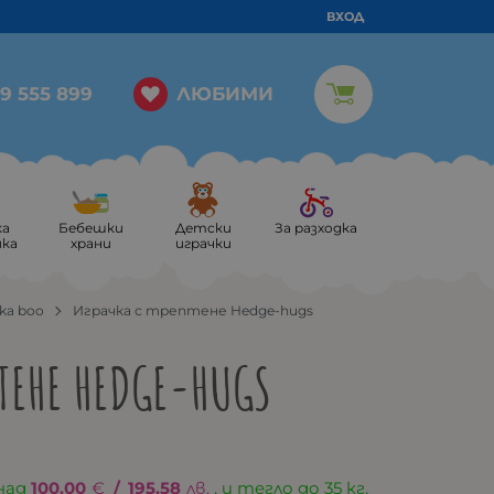
ВХОД
ЛЮБИМИ
9 555 899
ка
Бебешки
Детски
За разходка
ика
храни
играчки
kka boo
Играчка с трептене Hedge-hugs
ПТЕНЕ HEDGE-HUGS
над
100.00
€
/
195.58
лв.
, и тегло до 35 кг.