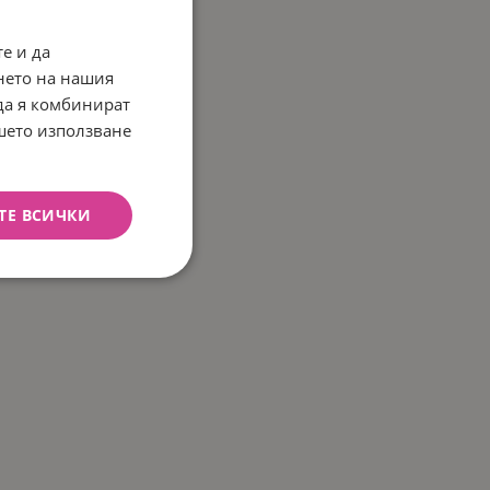
е и да
нето на нашия
 да я комбинират
ашето използване
ТЕ ВСИЧКИ