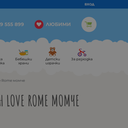
ВХОД
ЛЮБИМИ
9 555 899
ка
Бебешки
Детски
За разходка
ика
храни
играчки
ve Rome момче
Н LOVE ROME МОМЧЕ