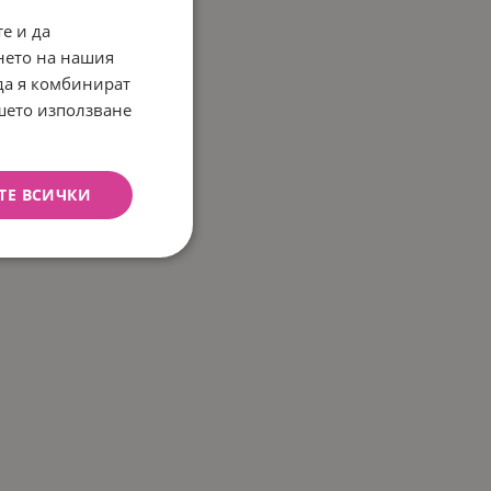
е и да
нето на нашия
 да я комбинират
ашето използване
ТЕ ВСИЧКИ