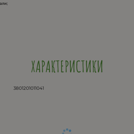
али;
ХАРАКТЕРИСТИКИ
3801201011041