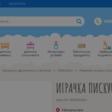
И
КОНТАКТИ
088
Детски
Детски
Аксесоари
Текстилни
Бебеш
мебели
столчета
за бебе
продукти
козмет
Гризалки, дрънкалки и чесалки
Kikka boo
Играчка пискун Lo
ИГРАЧКА ПИСКУ
Арт.№:
31201010104
Неналичен