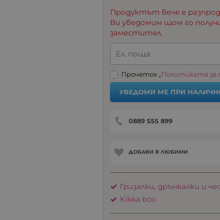
Продуктът вече е разпрод
Ви уведомим щом го получ
заместител.
Ел. поща
Прочетох „
Политиката за
УВЕДОМИ МЕ ПРИ НАЛИЧН
0889 555 899
ДОБАВИ В ЛЮБИМИ
Гризалки, дрънкалки и че
Kikka boo