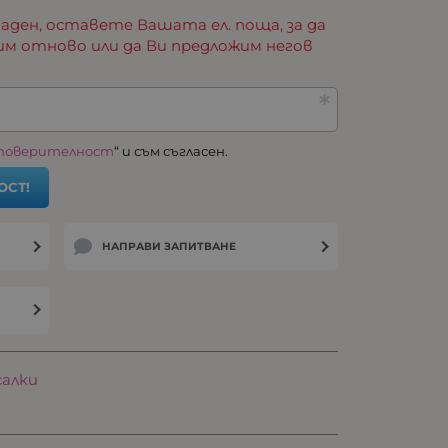
аден, оставете Вашата ел. поща, за да
им отново или да Ви предложим негов
 поверителност
“ и съм съгласен.
ОСТ!
НАПРАВИ ЗАПИТВАНЕ
салки