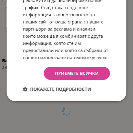
рекламите и да анализираме нашия
- Продукт: 26 см / 0.065 кг
трафик. Също така споделяме
- Кашон: 48х28х28 см/ 3 кг / 24 бр/кашон
информация за използването на
нашия сайт от ваша страна с нашите
партньори за реклама и анализи,
които може да я комбинират с друга
ХАРАКТЕРИСТИКИ
информация, която сте им
предоставили или която са събрали от
вашето използване на техните услуги.
Баркод (ISBN, UPC, др.)
3801201013540
ПРИЕМЕТЕ ВСИЧКИ
ПОКАЖЕТЕ ПОДРОБНОСТИ