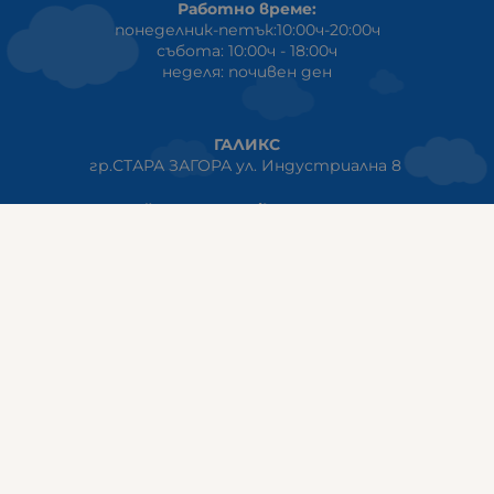
Работно време:
понеделник-петък:10:00ч-20:00ч
събота: 10:00ч - 18:00ч
неделя: почивен ден
ГАЛИКС
гр.СТАРА ЗАГОРА ул. Индустриална 8
Онлайн магазин+Viber
:
0889555899
Клиенти на едро+Viber
:
0884942834
Сервиз+Viber
:
0879603293
Работно време:
понеделник - петък: 09:00ч -19:30ч
събота: 09:30ч - 18:00ч
неделя - почивен ден
ГАЛИКС Варна
гр.ВАРНА ул. Александър Дякович 45 (под хотел Golden