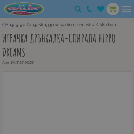
Назад до Гризалки, дрънкалки и чесалки Kikka boo
ИГРАЧКА ДРЪНКАЛКА-СПИРАЛА HIPPO
DREAMS
Арт.№:
31201010354