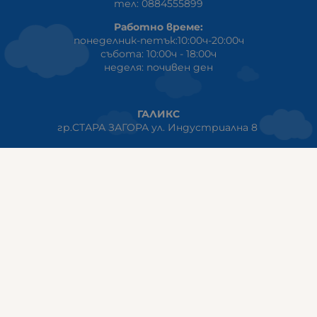
тел: 0884555899
Работно време:
понеделник-петък:10:00ч-20:00ч
събота: 10:00ч - 18:00ч
неделя: почивен ден
ГАЛИКС
гр.СТАРА ЗАГОРА ул. Индустриална 8
Онлайн магазин+Viber
:
0889555899
Клиенти на едро+Viber
:
0884942834
Сервиз+Viber
:
0879603293
Работно време:
понеделник - петък: 09:00ч -19:30ч
събота: 09:30ч - 18:00ч
неделя - почивен ден