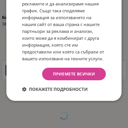
ХАРАКТЕРИСТИКИ
рекламите и да анализираме нашия
трафик. Също така споделяме
информация за използването на
Баркод (ISBN, UPC, др.)
нашия сайт от ваша страна с нашите
3800151912262
партньори за реклама и анализи,
които може да я комбинират с друга
информация, която сте им
ДОКУМЕНТИ ЗА СВАЛЯНЕ
предоставили или която са събрали от
вашето използване на техните услуги.
Инструкции
ПРИЕМЕТЕ ВСИЧКИ
37 MB |
PDF
PDF
ПОКАЖЕТЕ ПОДРОБНОСТИ