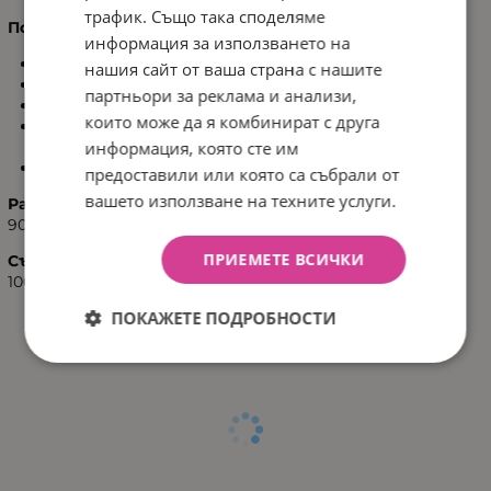
трафик. Също така споделяме
Поддръжка:
информация за използването на
Максимална температура на пране: 30°C
нашия сайт от ваша страна с нашите
Не се глади
партньори за реклама и анализи,
Без химическо чистене
които може да я комбинират с друга
Не използвайте белина; перете с мек перилен
препарат
информация, която сте им
Сушете във вертикално положение
предоставили или която са събрали от
вашето използване на техните услуги.
Размери:
90x90 см
ПРИЕМЕТЕ ВСИЧКИ
Състав:
100% памук
ПОКАЖЕТЕ ПОДРОБНОСТИ