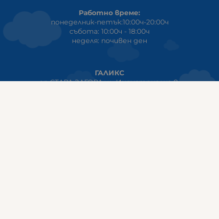
Работно време:
понеделник-петък:10:00ч-20:00ч
събота: 10:00ч - 18:00ч
неделя: почивен ден
ГАЛИКС
гр.СТАРА ЗАГОРА ул. Индустриална 8
Онлайн магазин+Viber
:
0889555899
Клиенти на едро+Viber
:
0884942834
Сервиз+Viber
:
0879603293
Работно време:
понеделник - петък: 09:00ч -19:30ч
събота: 09:30ч - 18:00ч
неделя - почивен ден
ГАЛИКС Варна