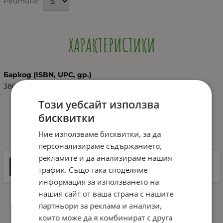
Рейтинг:
ХАРАКТЕРИСТИКИ
Баркод (ISBN, UPC, др.)
3800166100111
Този уебсайт използва
бисквитки
ДОКУМЕНТИ ЗА СВАЛЯНЕ
Ние използваме бисквитки, за да
персонализираме съдържанието,
рекламите и да анализираме нашия
Инструкции
трафик. Също така споделяме
9 MB |
PDF
PDF
информация за използването на
нашия сайт от ваша страна с нашите
партньори за реклама и анализи,
които може да я комбинират с друга