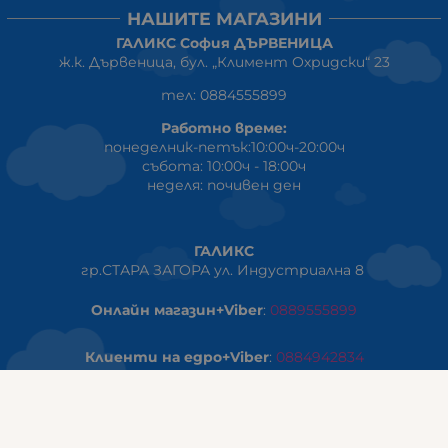
НАШИТЕ МАГАЗИНИ
ГАЛИКС София ДЪРВЕНИЦА
ж.к. Дървеница, бул. „Климент Охридски“ 23
тел: 0884555899
Работно време:
понеделник-петък:10:00ч-20:00ч
събота: 10:00ч - 18:00ч
неделя: почивен ден
ГАЛИКС
гр.СТАРА ЗАГОРА ул. Индустриална 8
Онлайн магазин+Viber
:
0889555899
Клиенти на едро+Viber
:
0884942834
Сервиз+Viber
:
0879603293
Работно време: