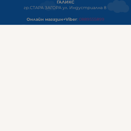
ГАЛИКС
гр.СТАРА ЗАГОРА ул. Индустриална 8
Онлайн магазин+Viber
:
0889555899
Клиенти на едро+Viber
:
0884942834
Сервиз+Viber
:
0879603293
Работно време:
понеделник - петък: 09:00ч -19:30ч
събота: 09:30ч - 18:00ч
неделя - почивен ден
ГАЛИКС Варна
гр.ВАРНА ул. Александър Дякович 45 (под хотел Golden
Tulip)
тел:
0884810555
Работно време:
понеделник - петък: 10:00ч -19:00ч