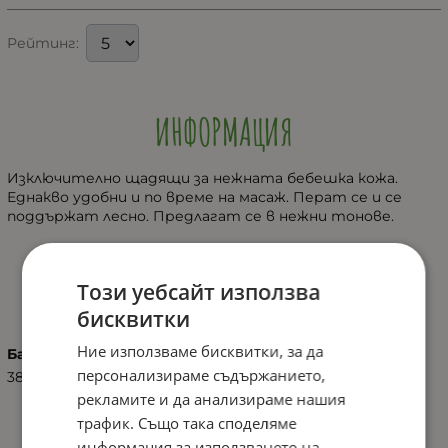
Рейтинг:
ИНФОРМАЦИЯ
Изключително щадящи за нежната бебешка кожа.
Еднакво удобни и по време на масаж. Перат се и се
поддържат лесно. Предлагат се в нежни тонове.
ХАРАКТЕРИСТИКИ
Този уебсайт използва
бисквитки
Ние използваме бисквитки, за да
Баркод (ISBN, UPC, др.)
персонализираме съдържанието,
3800166100029
рекламите и да анализираме нашия
трафик. Също така споделяме
информация за използването на