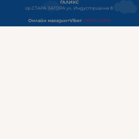
ГАЛИКС
гр.СТАРА ЗАГОРА ул. Индустриална 8
Онлайн магазин+Viber
:
0889555899
Клиенти на едро+Viber
:
0884942834
Сервиз+Viber
:
0879603293
Работно време:
понеделник - петък: 09:00ч -19:30ч
събота: 09:30ч - 18:00ч
неделя - почивен ден
ГАЛИКС Варна
гр.ВАРНА ул. Александър Дякович 45 (под хотел Golden
Tulip)
тел:
0884810555
Работно време:
понеделник - петък: 10:00ч -19:00ч