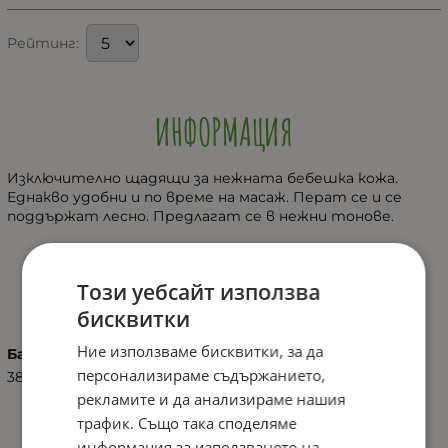
Рейтинг:
ИНФОРМАЦИЯ
Изключително щадящи за нежната бебешка кожа.
Еднакво удобни и по време на масаж. Перат се и се
поддържат лесно. Предлагат се в нежни тонове.
ХАРАКТЕРИСТИКИ
Този уебсайт използва
бисквитки
Ние използваме бисквитки, за да
Баркод (ISBN, UPC, др.)
персонализираме съдържанието,
3800166100005
рекламите и да анализираме нашия
трафик. Също така споделяме
информация за използването на