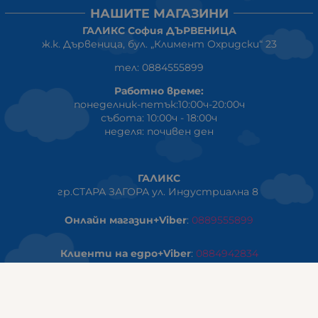
НАШИТЕ МАГАЗИНИ
ГАЛИКС София ДЪРВЕНИЦА
ж.к. Дървеница, бул. „Климент Охридски“ 23
тел: 0884555899
Работно време:
понеделник-петък:10:00ч-20:00ч
събота: 10:00ч - 18:00ч
неделя: почивен ден
ГАЛИКС
гр.СТАРА ЗАГОРА ул. Индустриална 8
Онлайн магазин+Viber
:
0889555899
Клиенти на едро+Viber
:
0884942834
Сервиз+Viber
:
0879603293
Работно време: