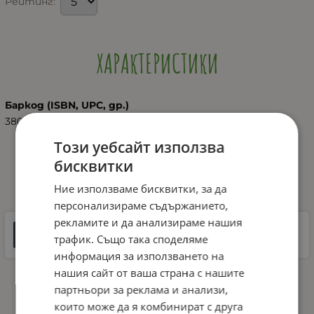
Рейтинг:
ХАРАКТЕРИСТИКИ
Баркод (ISBN, UPC, др.)
3800151974758
Този уебсайт използва
бисквитки
ДОКУМЕНТИ ЗА СВАЛЯНЕ
Ние използваме бисквитки, за да
персонализираме съдържанието,
рекламите и да анализираме нашия
Инструкции
трафик. Също така споделяме
9 MB |
PDF
PDF
информация за използването на
нашия сайт от ваша страна с нашите
партньори за реклама и анализи,
които може да я комбинират с друга