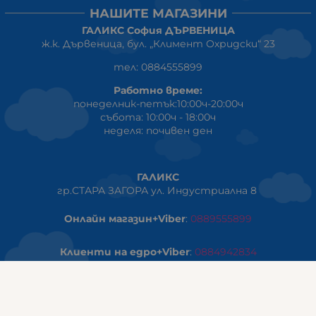
НАШИТЕ МАГАЗИНИ
ГАЛИКС София ДЪРВЕНИЦА
ж.к. Дървеница, бул. „Климент Охридски“ 23
тел: 0884555899
Работно време:
понеделник-петък:10:00ч-20:00ч
събота: 10:00ч - 18:00ч
неделя: почивен ден
ГАЛИКС
гр.СТАРА ЗАГОРА ул. Индустриална 8
Онлайн магазин+Viber
:
0889555899
Клиенти на едро+Viber
:
0884942834
Сервиз+Viber
:
0879603293
Работно време: