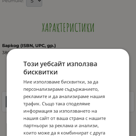
Рейтинг:
ХАРАКТЕРИСТИКИ
Баркод (ISBN, UPC, др.)
3800151974741
Този уебсайт използва
бисквитки
ДОКУМЕНТИ ЗА СВАЛЯНЕ
Ние използваме бисквитки, за да
персонализираме съдържанието,
рекламите и да анализираме нашия
Инструкции
трафик. Също така споделяме
9 MB |
PDF
PDF
информация за използването на
нашия сайт от ваша страна с нашите
партньори за реклама и анализи,
които може да я комбинират с друга